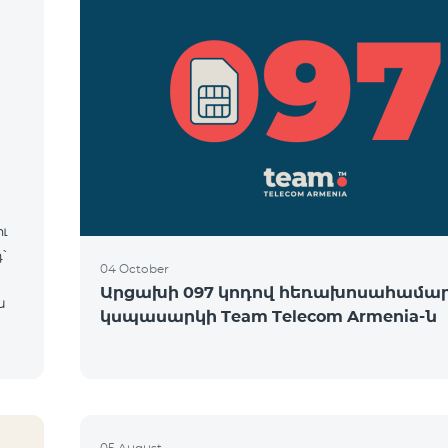
ւ
՝
04 October
Արցախի 097 կոդով հեռախոսահամա
ն
կսպասարկի Team Telecom Armenia-ն
05 August