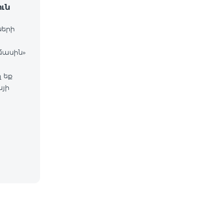
ւն
ների
մասին»
 եք
այի