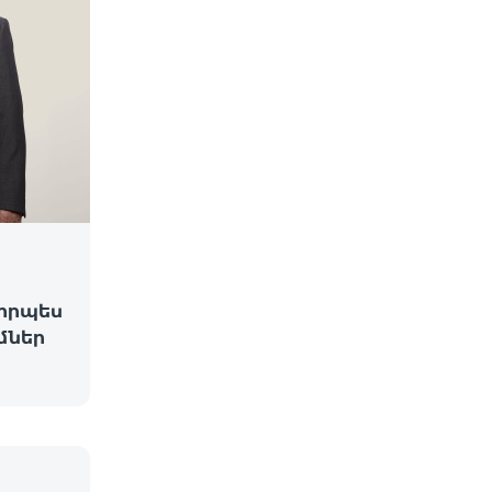
 որպես
մներ