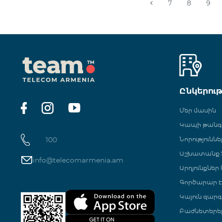
7
8
9
Ընկերու
Մեր մասին
Կապի թան
100
Նորություննե
Աշխատանք Տ
info@telecomarmenia.am
Արդյունքներ
Գործարար Է
Կայուն զարգ
Բաժնետերե