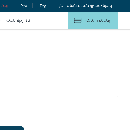
Հայ
Рус
Eng
Անձնական գրասենյակ
ր
Օգնություն
Վճարումներ