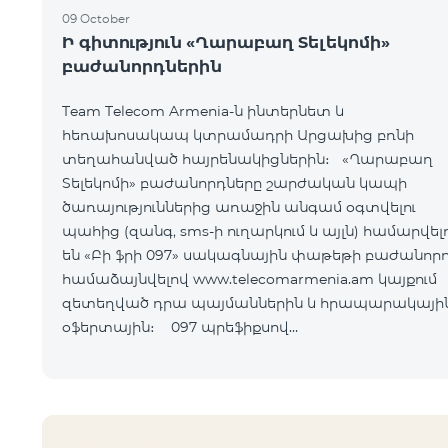
09 October
Ի գիտություն «Ղարաբաղ Տելեկոմի»
բաժանորդներին
Team Telecom Armenia-ն ինտերնետ և
հեռախոսակապ կտրամադրի Արցախից բռնի
տեղահանված հայրենակիցներին։ «Ղարաբաղ
Տելեկոմի» բաժանորդները շարժական կապի
ծառայություններից առաջին անգամ օգտվելու
պահից (զանգ, sms-ի ուղարկում և այլն) համարվելո
են «Բի ֆրի 097» սակագնային փաթեթի բաժանորդ
համաձայնվելով www.telecomarmenia.am կայքում
զետեղված դրա պայմաններին և հրապարակայի
օֆերտային։ 097 պրեֆիքսով
հեռախոսահամարների բաժանորդները կօգտվեն
«Բի ֆրի 097» հատո