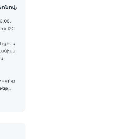
ֆոնով։
6․08․
mi 12C
ight և
 ամիսն
աև
թացեք
թեթ