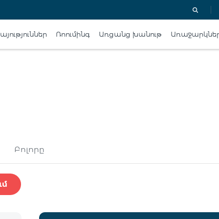
յություններ
Ռոումինգ
Առցանց խանութ
Առաջարկնե
Բոլորը
ւմ