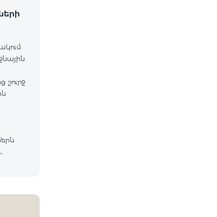
ների
նակում
ջնային
 շուրջ
ին
մերն
lecom
եց, որ