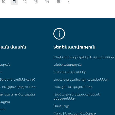
10
11
12
13
14
15
թյան մասին
Տեղեկատվություն
Ընդհանուր դրույթներ և պայմաններ
գարան
Անվտանգություն
ր
E-shop պայմաններ
ելեկոմ Արմենիայում
Ապառիկ վաճառքի պայմաններ
 և հաշվետվություններ
Առաքման պայմաններ
թիկա և Կոմպլայենս
Վաճառքի և սպասարկման
կենտրոններ
ացում
Ծածկույթ
րին
Բջջային ցանցի ծածկույթ