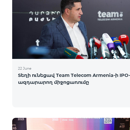
22 June
Տեղի ունեցավ Team Telecom Armenia-ի IPO
ազդարարող միջոցառումը