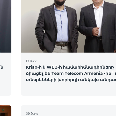
19 June
-ն
Krisp-ի և WEB-ի համահիմնադիրները
միացել են Team Telecom Armenia -ին`
տնօրենների խորհրդի անկախ անդա
09 June