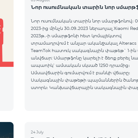
Նոր ուսումնական տարին նոր սմարթ
Նոր ուսումնական տարին նոր սմարթֆոնով։ 0
2023-ից մինչև 30․09․2023 ներառյալ Xiaomi Red
2023թ․-ի սմարթֆոնի հետ կոմպլեկտով
տրամադրվում է անլար ականջակալ Alteracs L
TeamTok հատուկ սակագնային փաթեթ` 1-ին
անվճար: Սմարթֆոնը կարելի է ձեռք բերել ն
ապառիկ՝ ամսական սկսած 1250 դրամից։
Ամսավճարին գումարվում է բանկի վճարը։
Սակագնային փաթեթի պայմաններին ծանո
ի
ստորև։ Կանխավճարային սակագնային փա
teamtok Ամսական վճար 2500 Անսահմանափակ
VIB
24 July