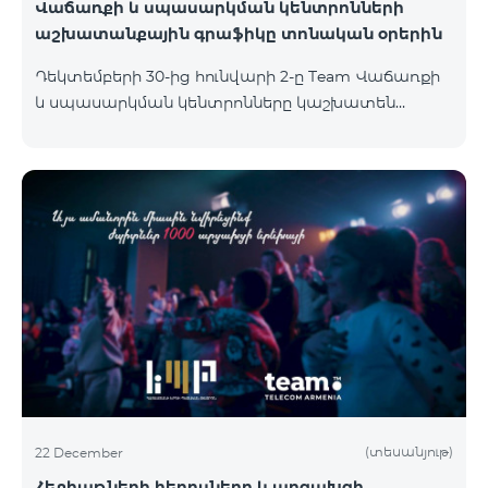
Վաճառքի և սպասարկման կենտրոնների
աշխատանքային գրաֆիկը տոնական օրերին
Դեկտեմբերի 30-ից hունվարի 2-ը Team Վաճառքի
և սպասարկման կենտրոնները կաշխատեն
հատուկ աշխատանքային
գրաֆիկով։Աշխատանքային ժամերին կարող եք
ծանոթանալ ստորև՝ Համայնք /քաղաք/գյուղ
Վաճառքի և սպասարկման կենտրոնի հասցեԿ
հասցե 30/12/2023 31/12/2023 1/1/2024 2/1/2024
Ամիրյան Ամիրյան փողոց 3 , 42 տարածք 09:00-
24:00 10:00-20:00 Հանգստյան Հանգստյան
Հյուսիսային պողոտա Հյուսիսային պողոտա 4 ,
տարածք 1/2 09:00-24:00 09:00-20:00 12:00-18:00
12:00-21:00 Փոքր Կենտրոն Աբովյա
(տեսանյութ)
22 December
Հեքիաթների հերոսները և արցախցի