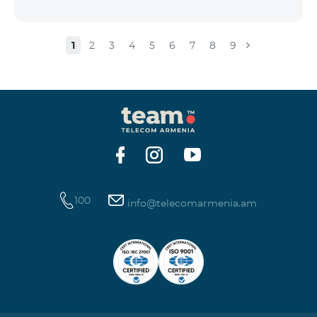
1
2
3
4
5
6
7
8
9
100
info@telecomarmenia.am