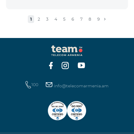
1
2
3
4
5
6
7
8
9
100
info@telecomarmenia.am