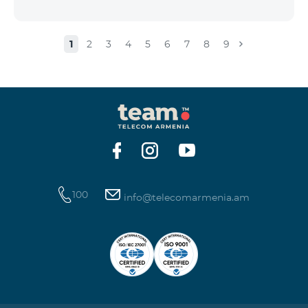
1
2
3
4
5
6
7
8
9
100
info@telecomarmenia.am