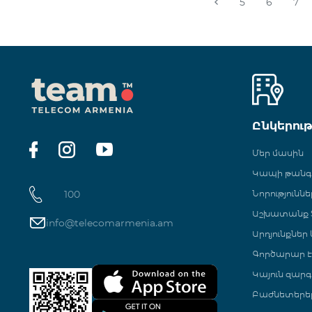
5
6
7
Ընկերու
Մեր մասին
Կապի թան
100
Նորություննե
Աշխատանք Տ
info@telecomarmenia.am
Արդյունքներ
Գործարար Է
Կայուն զարգ
Բաժնետերե