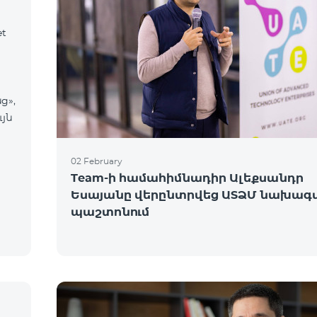
et
ց»,
ւյն
02 February
Team-ի համահիմնադիր Ալեքսանդր
Եսայանը վերընտրվեց ԱՏՁՄ նախագ
պաշտոնում