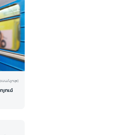
եսանյութ)
ոյում