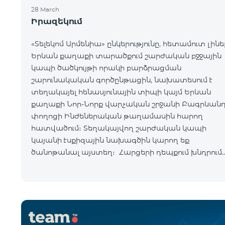
28 March
Իրազեկում
«Տելեկոմ Արմենիա» ընկերությունը, հետամուտ լինե
Երևան քաղաքի տարածքում շարժական բջջային
կապի ծածկույթի որակի բարձրացման
շարունակական գործընթացին, նախատեսում է
տեղակայել հենասյունային տիպի կայմ Երևան
քաղաքի Նոր-Նորք վարչական շրջանի Բագրևան
փողոցի Ինժեներական թաղամասին հարող
հատվածում։ Տեղակայվող շարժական կապի
կայանի էսքիզային նախագծին կարող եք
ծանոթանալ այստեղ։ Հարցերի դեպքում խնդրում
ենք զանգահարել «Տելեկոմ Արմենիա» ընկերությա
+374-10-410410 հեռխոսահամար