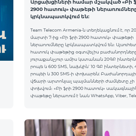
Արցախցիների համար մշակված «Բի 
2900 հատուկ» փաթեթի ներառումներ
կրկնապատկվում են:
Team Telecom Armenia-ն տեղեկացնում է, որ 20
մարտի 7-ից «Բի ֆրի 2900 հատուկ» փաթեթի
ներառումները կրկնապատկվում են։ Այսուհե
հատուկ փաթեթից օգտվելիս բաժանորդներ
յուրաքանչյուր ամիս կստանան 20ԳԲ ինտերն
րոպե և 600 SMS, նախկին՝ 10 ԳԲ ինտերնետի, 
րոպեի և 300 SMS-ի փոխարեն: Բաժանորդայի
ի
վճարի արտոնյալ պայմանների ժամկետը չի
փոխվում։ «Բի ֆրի 2900 հատուկ» սակագնայի
փաթեթը ներառում է նաև WhatsApp, Viber, Tel
Facebook և այլ ամենապահանջված հավելվա
անսա