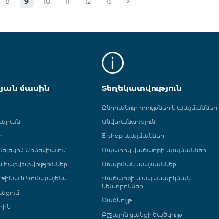
8
9
10
11
12
13
թյան մասին
Տեղեկատվություն
Ընդհանուր դրույթներ և պայմաններ
գարան
Անվտանգություն
ր
E-shop պայմաններ
ելեկոմ Արմենիայում
Ապառիկ վաճառքի պայմաններ
 և հաշվետվություններ
Առաքման պայմաններ
թիկա և Կոմպլայենս
Վաճառքի և սպասարկման
կենտրոններ
ացում
Ծածկույթ
րին
Բջջային ցանցի ծածկույթ