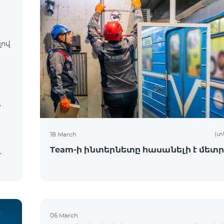
լով
դ
(տ
18 March
Team-ի ինտերնետը հասանելի է մետր
ն
06 March