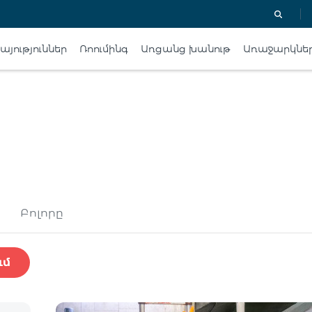
յություններ
Ռոումինգ
Առցանց խանութ
Առաջարկնե
Բոլորը
ւմ