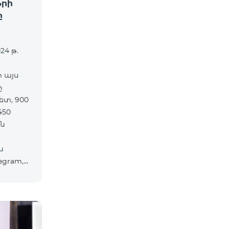
ֆրի
ը
24 թ.
տ այս
ը
ետ, 900
450
ն
ն
egram,
ծներից