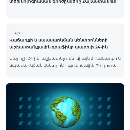
տեխնոլոգիական գործընկերը Հայաստանում
22 April
Վաճառքի և սպասարկման կենտրոնների
աշխատանքային գրաֆիկը ապրիլի 24-ին
Ապրիլի 24-ին աշխատելու են միայն 2 Վաճառքի և
սպասարկման կենտրոն ` Հյուսիսային Պողոտան
և Օդանավակայանը սովորական գրաֆիկով,
մյուս բոլոր ՎՍԿ-ները փակ են լինելու այդ օրը :
Հյուսիսային Պողոտա Հյուսիսային պողոտա 4 ,
տարածք 1/2 09:00-24:00 Օդանավակայան
«Արմենիա միջազգային օդանավակայան» ՓԲԸ
ժամանման սրահ Շուրջօրյա