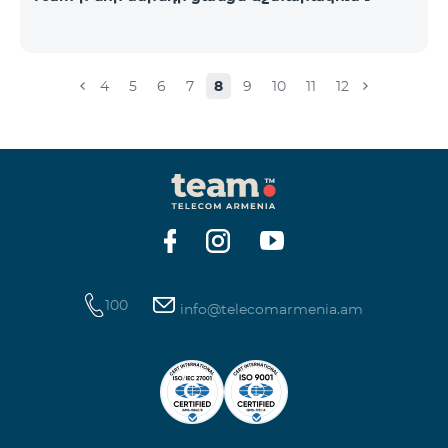
4
5
6
7
8
9
10
11
12
100
info@telecomarmenia.am