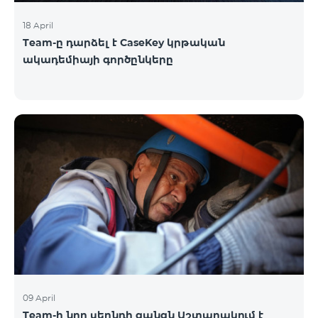
18 April
Team-ը դարձել է CaseKey կրթական
ակադեմիայի գործընկերը
09 April
Team-ի նոր սերնդի ցանցն Աշտարակում է