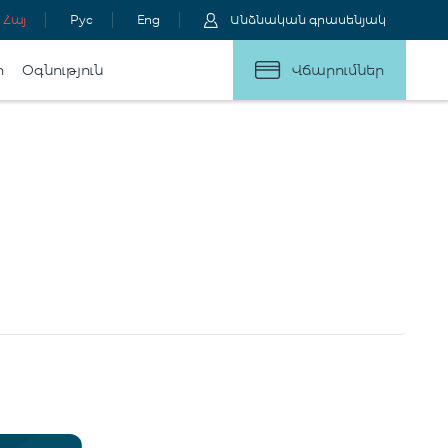
Հայ
Рус
Eng
Անձնական գրասենյակ
ր
Օգնություն
Վճարումներ