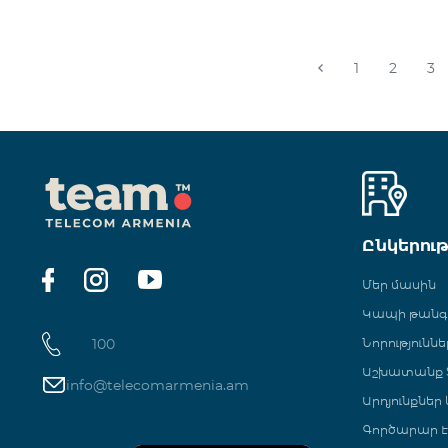
1
2
3
Ընկերու
Մեր մասին
Կապի թան
100
Նորություննե
Աշխատանք Տ
info@telecomarmenia.am
Արդյունքներ
Գործարար Է