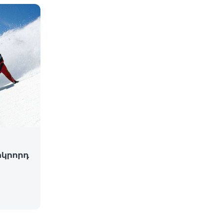
րկրորդ