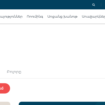
յություններ
Ռոումինգ
Առցանց խանութ
Առաջարկնե
Բոլորը
ւմ