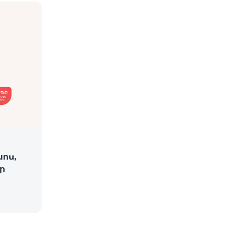
խոս,
ր