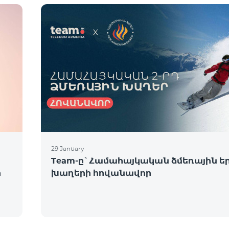
29 January
Team-ը`Համահայկական ձմեռային ե
ի
խաղերի հովանավոր