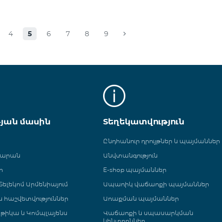
4
5
6
7
8
9
թյան մասին
Տեղեկատվություն
Ընդհանուր դրույթներ և պայմաններ
գարան
Անվտանգություն
ր
E-shop պայմաններ
ելեկոմ Արմենիայում
Ապառիկ վաճառքի պայմաններ
 և հաշվետվություններ
Առաքման պայմաններ
թիկա և Կոմպլայենս
Վաճառքի և սպասարկման
կենտրոններ