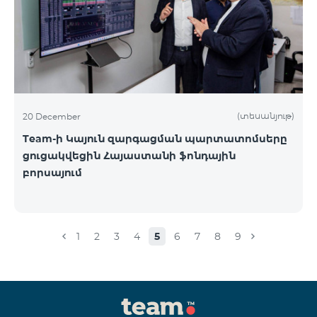
(տեսանյութ)
20 December
Team-ի Կայուն զարգացման պարտատոմսերը
ցուցակվեցին Հայաստանի ֆոնդային
բորսայում
1
2
3
4
5
6
7
8
9