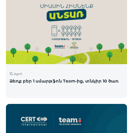
15 April
Ձեռք բեր 1 սմարթֆոն Team-ից, տնկիր 10 ծառ