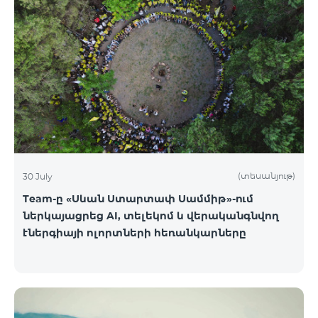
(տեսանյութ)
30 July
Team-ը «Սևան Ստարտափ Սամմիթ»-ում
ներկայացրեց AI, տելեկոմ և վերականգնվող
էներգիայի ոլորտների հեռանկարները