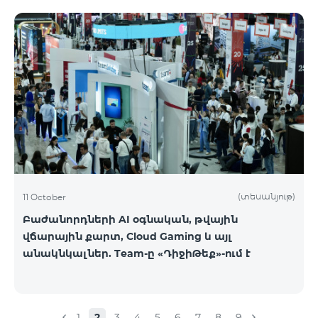
(տեսանյութ)
11 October
Բաժանորդների AI օգնական, թվային
վճարային քարտ, Cloud Gaming և այլ
անակնկալներ. Team-ը «ԴիջիԹեք»-ում է
1
2
3
4
5
6
7
8
9