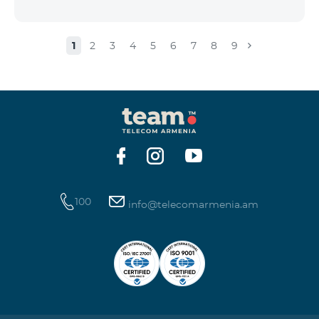
1
2
3
4
5
6
7
8
9
100
info@telecomarmenia.am