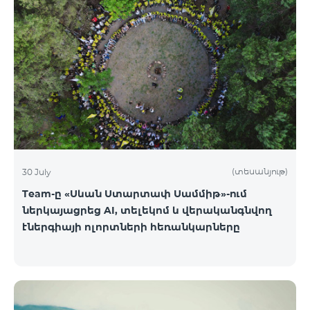
(տեսանյութ)
30 July
Team-ը «Սևան Ստարտափ Սամմիթ»-ում
ներկայացրեց AI, տելեկոմ և վերականգնվող
էներգիայի ոլորտների հեռանկարները