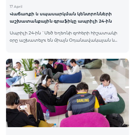
17 April
Վաճառքի և սպասարկման կենտրոնների
աշխատանքային գրաֆիկը ապրիլի 24-ին
Ապրիլի 24-ին `Մեծ Եղեռնի զոհերի հիշատակի
օրը աշխատելու են միայն Օդանավակայան և
Հյուսիսային Պողոտա Վաճառքի և սպասարկման
կենտրոնները բնականոն գրաֆիկով, այլ
Վաճառքի և սպասարկման կենտրոնները կլինեն
փակ։