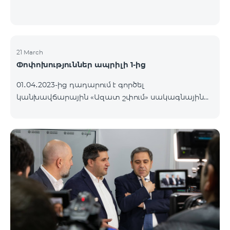
21 March
Փոփոխություններ ապրիլի 1-ից
01․04․2023-ից դադարում է գործել
կանխավճարային «Ազատ շփում» սակագնային
փաթեթը։ Նշված փաթեթի գործող
բաժանորդները կօգտվեն «Բի ֆրի 2900»
կանխավճարային սակագնային փաթեթից՝
առաջին ամիսն անվճար, երկրորդ ամսից սկսած
ամսավճարը կկազմի 2900 դրամ։ Փաթեթի
պայմաններին կարող եք ծանոթանալ այստեղ։