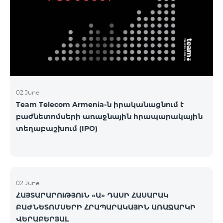
02 June
Team Telecom Armenia-ն իրականացնում է
բաժնետոմսերի առաջնային հրապարակային
տեղաբաշխում (IPO)
02 June
ՀԱՅՏԱՐԱՐՈՒԹՅՈՒՆ «Ա» ԴԱՍԻ ՀԱՍԱՐԱԿ
ԲԱԺՆԵՏՈՄՍԵՐԻ ՀՐԱՊԱՐԱԿԱՅԻՆ ԱՌԱՋԱՐԿԻ
ՎԵՐԱԲԵՐՅԱԼ