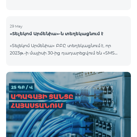
29 May
«Տելեկոմ Արմենիա»-ն տեղեկացնում է
«Տելեկոմ Արմենիա» ԲԲԸ տեղեկացնում է, որ
2023թ.-ի մայիսի 30-ից դադարեցվում են «SMS
փաթեթ» ծառայությունների նոր միացումները: