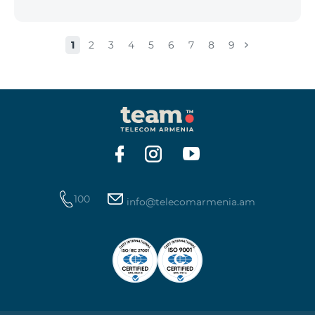
1
2
3
4
5
6
7
8
9
100
info@telecomarmenia.am