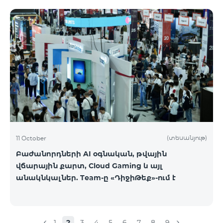
(տեսանյութ)
11 October
Բաժանորդների AI օգնական, թվային
վճարային քարտ, Cloud Gaming և այլ
անակնկալներ. Team-ը «ԴիջիԹեք»-ում է
1
2
3
4
5
6
7
8
9