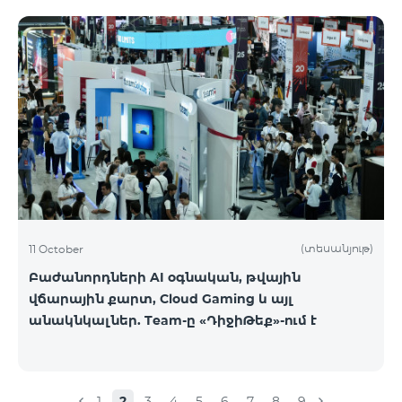
(տեսանյութ)
11 October
Բաժանորդների AI օգնական, թվային
վճարային քարտ, Cloud Gaming և այլ
անակնկալներ. Team-ը «ԴիջիԹեք»-ում է
1
2
3
4
5
6
7
8
9