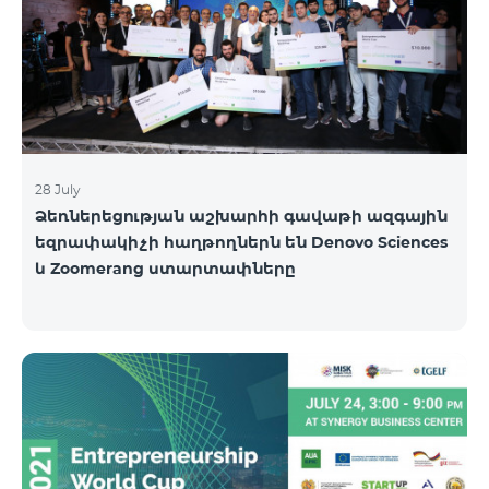
և գործարկել հեռուստատեսային
ծառայությունների նորացված պլատֆորմ: «Մեզ
անհրաժեշտ էր հզոր, մասշտաբային
ենթակառուցվածք վիդեո բովանդակություն
մատուցելու համ
28 July
Ձեռներեցության աշխարհի գավաթի ազգային
եզրափակիչի հաղթողներն են Denovo Sciences
և Zoomerang ստարտափները