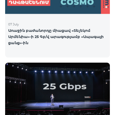
07 July
Առաջին բաժանորդը միացավ «Տելեկոմ
Արմենիա»-ի 25 Գբ/վ արագությամբ «Ապագայի
ցանց»-ին