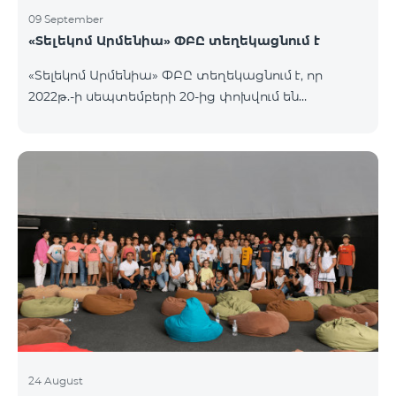
09 September
«Տելեկոմ Արմենիա» ՓԲԸ տեղեկացնում է
«Տելեկոմ Արմենիա» ՓԲԸ տեղեկացնում է, որ
2022թ.-ի սեպտեմբերի 20-ից փոխվում են
արխիվային «Զանգառատ», «Հարմար», «Ռեմիքս»
կանխավճարային սակագնային փաթեթների՝
տեղական ելքային զանգերի տևողության
հաշվարկման պայմանները։ Մանրամասն՝
https://www.telecomarmenia.am/hy/mobile-
tariffs/archive/
24 August