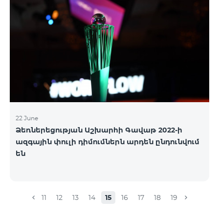
22 June
Ձեռներեցության Աշխարհի Գավաթ 2022-ի
ազգային փուլի դիմումներն արդեն ընդունվում
են
11
12
13
14
15
16
17
18
19