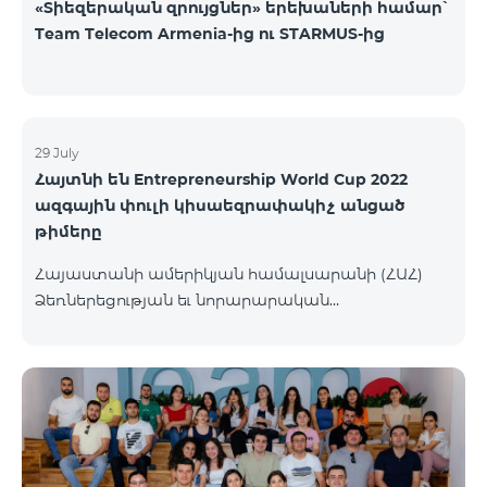
«Տիեզերական զրույցներ» երեխաների համար՝
Team Telecom Armenia-ից ու STARMUS-ից
29 July
Հայտնի են Entrepreneurship World Cup 2022
ազգային փուլի կիսաեզրափակիչ անցած
թիմերը
Հայաստանի ամերիկյան համալսարանի (ՀԱՀ)
Ձեռներեցության եւ նորարարական
տեխնոլոգիաների կենտրոնը (EPIC) հայտարարել է
մրցույթի կիսաեզրափակիչ փուլ անցած
մասնակից թիմերին։ Ավելի քան 110 թիմերից 99-ը
հաղթահարել են նախնական փուլը, իսկ 34-ն
անցել են կիսաեզրափակիչ փուլ։ Ընտրությունն
իրականացվել է 48 մասնագետների կողմից,
որոնք յուրաքանչյուր հայտ ուսումնասիրել և