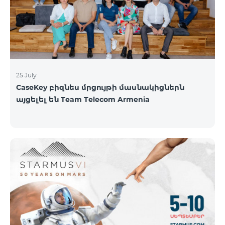
գնահատել են՝ ըստ EWC-ի միջազգային
գնահատման ստանդարտների։ EWC մրցույթի
ազգային կիսաեզրափակիչը կանցկացվի
օգոստոսի 1-ին և 2-ին։ Կանխատեսվում է
25 July
CaseKey բիզնես մրցույթի մասնակիցներն
այցելել են Team Telecom Armenia