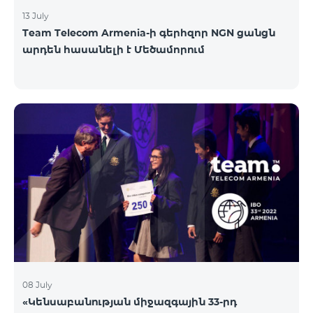
13 July
Team Telecom Armenia-ի գերհզոր NGN ցանցն
արդեն հասանելի է Մեծամորում
08 July
«Կենսաբանության միջազգային 33-րդ