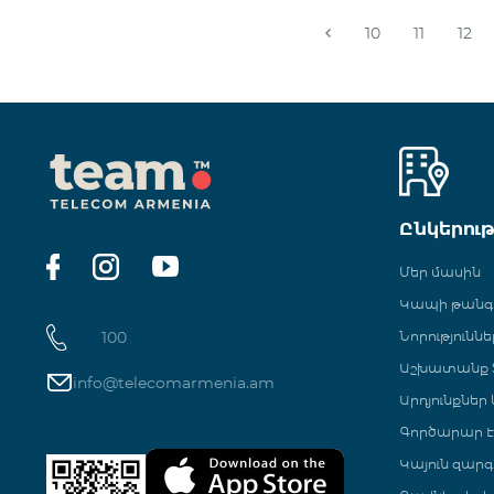
10
11
12
Ընկերու
Մեր մասին
Կապի թան
100
Նորություննե
Աշխատանք Տ
info@telecomarmenia.am
Արդյունքներ
Գործարար Է
Կայուն զարգ