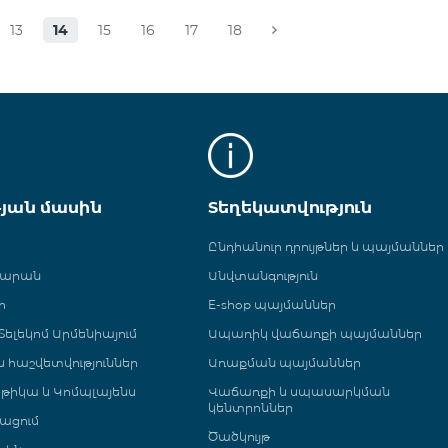
13
14
15
16
17
18
թյան մասին
Տեղեկատվություն
Ընդհանուր դրույթներ և պայմաններ
գարան
Անվտանգություն
ր
E-shop պայմաններ
ելեկոմ Արմենիայում
Ապառիկ վաճառքի պայմաններ
 և հաշվետվություններ
Առաքման պայմաններ
թիկա և Կոմպլայենս
Վաճառքի և սպասարկման
կենտրոններ
ացում
Ծածկույթ