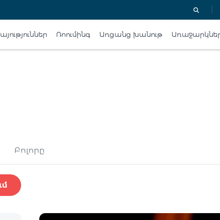
յություններ
Ռոումինգ
Առցանց խանութ
Առաջարկնե
Բոլորը
ւմ