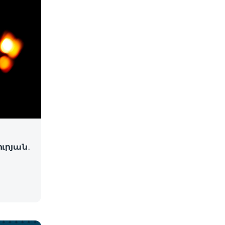
ւրյան․