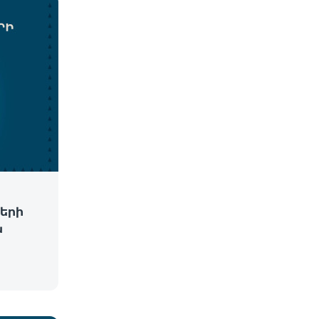
երի
ն