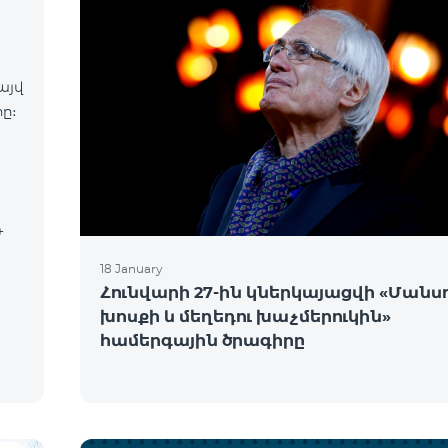
այվ
ը։
18 January
Հունվարի 27-ին կներկայացվի «Մանսո
խոսքի և մեղեդու խաչմերուկին»
համերգային ծրագիրը