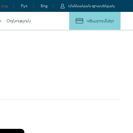
Հայ
Рус
Eng
Անձնական գրասենյակ
ր
Օգնություն
Վճարումներ