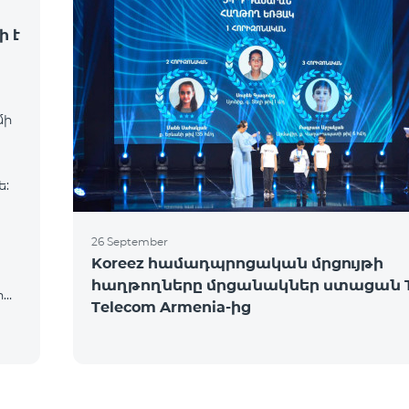
ի է
մի
ե:
26 September
Koreez համադպրոցական մրցույթի
հաղթողները մրցանակներ ստացան 
իա,
Telecom Armenia-ից