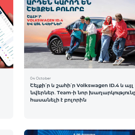
04 October
Շեյքի՛ր և շահի՛ր Volkswagen ID.4 և այլ
նվերներ․ Team-ի նոր խաղարկություն
հասանելի է բոլորին