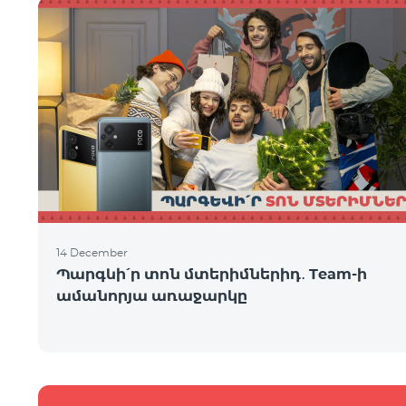
14 December
Պարգևի՛ր տոն մտերիմներիդ․ Team-ի
ամանորյա առաջարկը