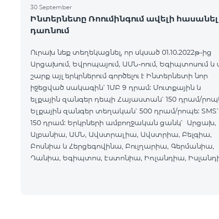
30 September
Ինտերնետը Ռոումինգում ավելի հասանել
դառնում
Ուրախ նեք տեղեկացնել, որ սկսած 01.10.2022թ-ից
Արցախում, Եվրոպայում, ԱՄՆ-ոում, Եգիպտոսում և 
շարք այլ երկրներում գործելու է Ինտերնետի նոր
իջեցված սակագին՝ 1ՄԲ 9 դրամ: Մուտքային և
ելքային զանգեր դեպի Հայաստան՝ 150 դրամ/րոպ
Ելքային զանգեր տեղական՝ 500 դրամ/րոպե: SMS՝
150 դրամ: Երկրների ամբողջական ցանկ՝ Արցախ,
Ալբանիա, ԱՄՆ, Ավստրալիա, Ավստրիա, Բելգիա,
Բոսնիա և Հերցեգովինա, Բուլղարիա, Գերմանիա,
Դանիա, Եգիպտոս, Էստոնիա, Իռլանդիա, Իսլանդ
Իսպանիա, Իտալիա, Լատվիա, Լեհաստան,
Լիխտենշտեյն,