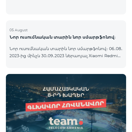
05 August
Նոր ուսումնական տարին նոր սմարթֆոնով։
Նոր ուսումնական տարին նոր սմարթֆոնով։ 06․08․
2023-ից մինչև 30․09․2023 ներառյալ Xiaomi Redmi
12C 2023թ․-ի սմարթֆոնի հետ կոմպլեկտով
տրամադրվում է անլար ականջակալ Alteracs Light
և TeamTok հատուկ սակագնային փաթեթ` 1-ին
ամիսն անվճար: Սմարթֆոնը կարելի է ձեռք բերել
նաև ապառիկ՝ ամսական սկսած 1250 դրամից։
Ամսավճարին գումարվում է բանկի վճարը։
Սակագնային փաթեթի պայմաններին
ծանոթացեք ստորև։ Կանխավճարային
սակագնային փաթեթ teamtok Ամսական վճար
2500 Անսահմանափակ VIB