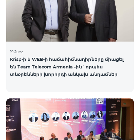
19 June
Krisp-ի և WEB-ի համահիմնադիրները միացել
են Team Telecom Armenia -ին` որպես
տնօրենների խորհրդի անկախ անդամներ