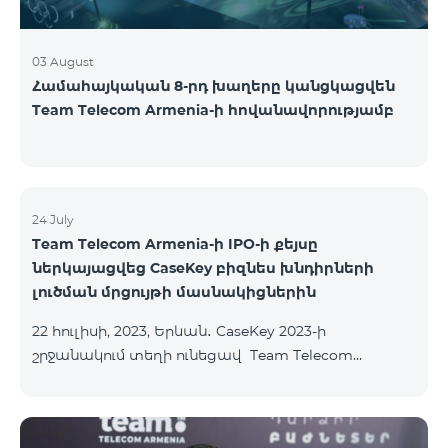
03 August
Համահայկական 8-րդ խաղերը կանցկացվեն
Team Telecom Armenia-ի հովանավորությամբ
24 July
Team Telecom Armenia-ի IPO-ի քեյսը
ներկայացվեց CaseKey բիզնես խնդիրների
լուծման մրցույթի մասնակիցներին
22 հուլիսի, 2023, Երևան․ CaseKey 2023-ի
շրջանակում տեղի ունեցավ Team Telecom
Armenia-ի առաջնային հրապարակային
տեղաբաշխման (IPO) քեյսի ներկայացումը:
Հայաստանի տարբեր բուհերից շուրջ 200