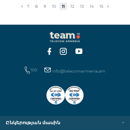
համապատասխան։Մանրամասներին կարող եք
7
8
9
10
11
12
13
14
15
ծանոթանալ այստեղ: «Տեսալսողական մեդիայի
մասին» ՀՀ օրենք
100
info@telecomarmenia.am
Ընկերության մասին