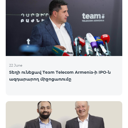
երիտասարդներ ծանոթացան առաջնային
հրապարակային տեղաբաշխման բոլոր
մանրամասներին ու թիմերին տրամադրվեց
ընկերության զարգացման ռազմավարական
խնդիրը։ Լուծումներ առաջարկելու համար թիմերն
ունենալու են ընդամենը 72 ժամ։ Հաջողություն
մաղթելով մրցույթի մասնակիցներին Team
Telecom Armenia-ի գլխավոր տնօրեն Հայկ
Եսայանը նշեց, որ
22 June
Տեղի ունեցավ Team Telecom Armenia-ի IPO-ն
ազդարարող միջոցառումը