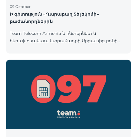
09 October
Ի գիտություն «Ղարաբաղ Տելեկոմի»
բաժանորդներին
Team Telecom Armenia-ն ինտերնետ և
հեռախոսակապ կտրամադրի Արցախից բռնի
տեղահանված հայրենակիցներին։ «Ղարաբաղ
Տելեկոմի» բաժանորդները շարժական կապի
ծառայություններից առաջին անգամ օգտվելու
պահից (զանգ, sms-ի ուղարկում և այլն)
համարվելու են «Բի ֆրի 097» սակագնային
փաթեթի բաժանորդ՝ համաձայնվելով
www.telecomarmenia.am կայքում զետեղված դրա
պայմաններին և հրապարակային օֆերտային։
097 պրեֆիքսով հեռախոսահամարների
բաժանորդները կօգտվեն «Բի ֆրի 097» հատո