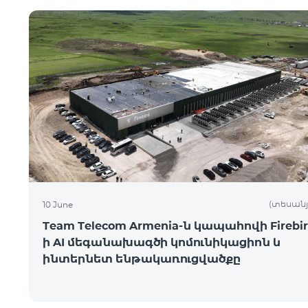
(տեսանյ
10 June
Team Telecom Armenia-ն կապահովի Firebir
ի AI մեգանախագծի կոմունիկացիոն և
ինտերնետ ենթակառուցվածքը