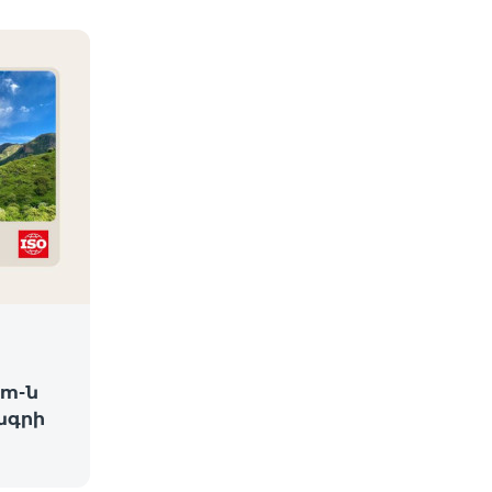
am-ն
ագրի