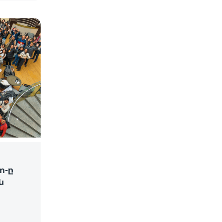
m-ը
ն