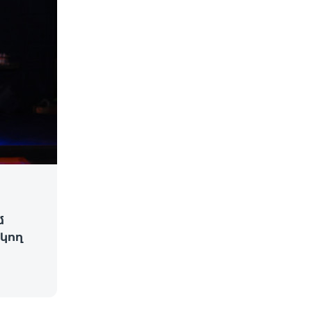
մ
կող