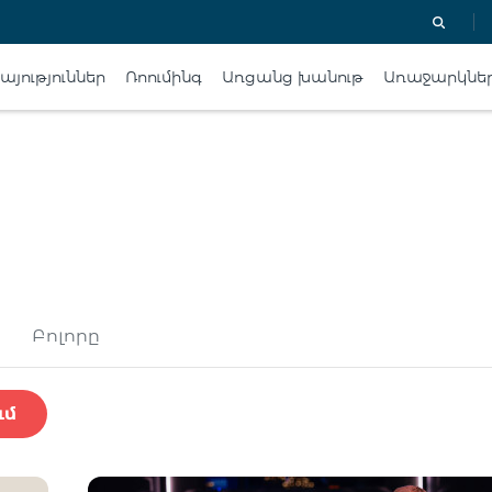
յություններ
Ռոումինգ
Առցանց խանութ
Առաջարկնե
Բոլորը
ւմ