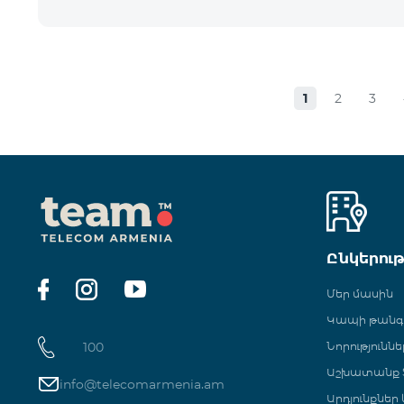
1
2
3
Ընկերու
Մեր մասին
Կապի թան
100
Նորություննե
Աշխատանք Տ
info@telecomarmenia.am
Արդյունքներ