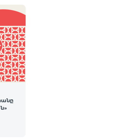
րանը
ն»