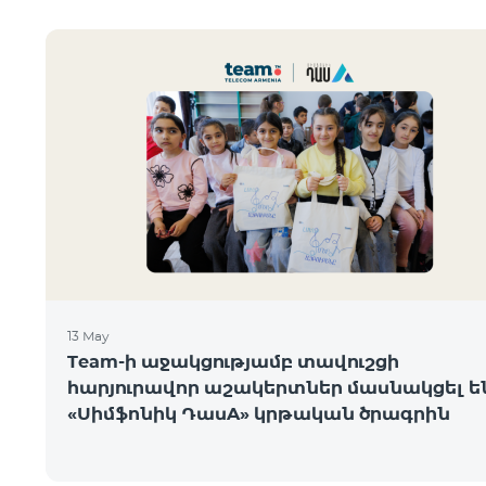
13 May
Team-ի աջակցությամբ տավուշցի
հարյուրավոր աշակերտներ մասնակցել ե
«Սիմֆոնիկ ԴասA» կրթական ծրագրին