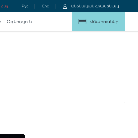
Հայ
Рус
Eng
Անձնական գրասենյակ
ր
Օգնություն
Վճարումներ