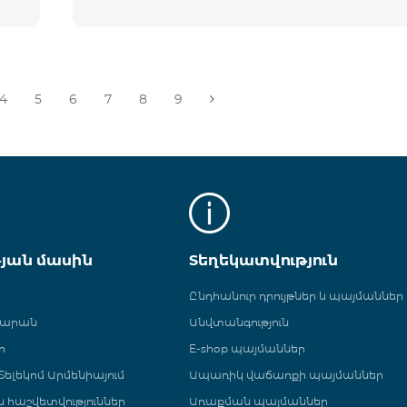
4
5
6
7
8
9
թյան մասին
Տեղեկատվություն
Ընդհանուր դրույթներ և պայմաններ
գարան
Անվտանգություն
ր
E-shop պայմաններ
ելեկոմ Արմենիայում
Ապառիկ վաճառքի պայմաններ
 և հաշվետվություններ
Առաքման պայմաններ