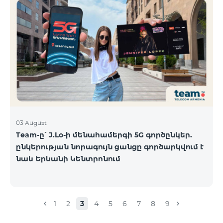
03 August
Team-ը՝ J.Lo-ի մենահամերգի 5G գործընկեր.
ընկերության նորագույն ցանցը գործարկվում է
նաև Երևանի Կենտրոնում
1
2
3
4
5
6
7
8
9