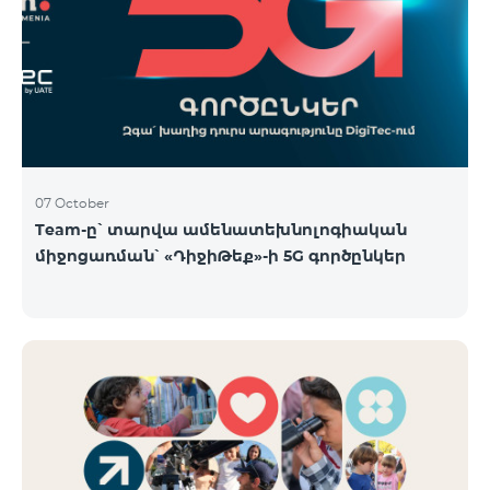
07 October
Team-ը՝ տարվա ամենատեխնոլոգիական
միջոցառման՝ «ԴիջիԹեք»-ի 5G գործընկեր