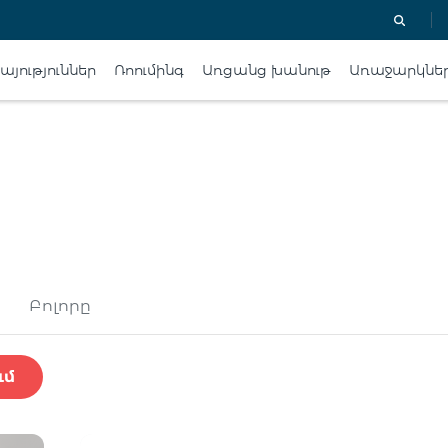
յություններ
Ռոումինգ
Առցանց խանութ
Առաջարկնե
Բոլորը
ւմ