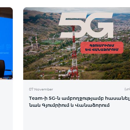
(տ
07 November
Team-ի 5G-ն ամբողջությամբ հասանել
նաև Գյումրիում և Վանաձորում