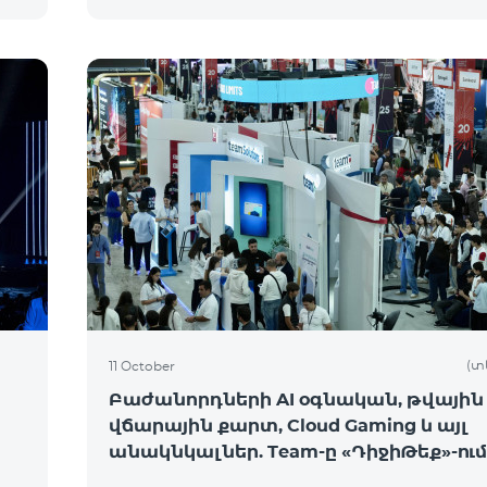
(տ
11 October
Բաժանորդների AI օգնական, թվային
վճարային քարտ, Cloud Gaming և այլ
անակնկալներ. Team-ը «ԴիջիԹեք»-ում