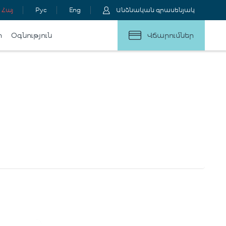
Հայ
Рус
Eng
Անձնական գրասենյակ
ր
Օգնություն
Վճարումներ