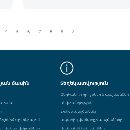
4
5
6
7
8
9
թյան մասին
Տեղեկատվություն
Ընդհանուր դրույթներ և պայմաններ
գարան
Անվտանգություն
ր
E-shop պայմաններ
ելեկոմ Արմենիայում
Ապառիկ վաճառքի պայմաններ
 և հաշվետվություններ
Առաքման պայմաններ