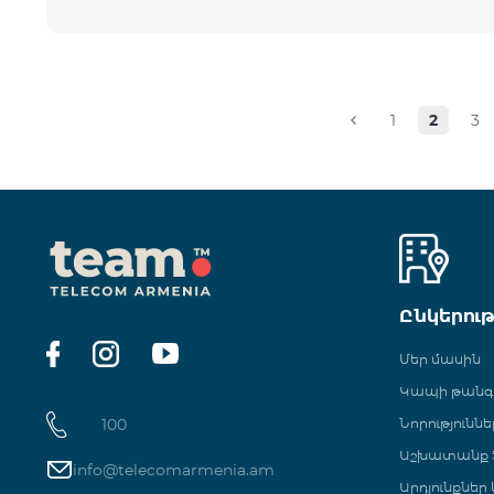
1
2
3
Ընկերու
Մեր մասին
Կապի թան
100
Նորություննե
Աշխատանք Տ
info@telecomarmenia.am
Արդյունքներ