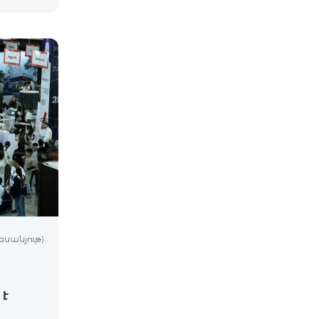
եսանյութ)
 է