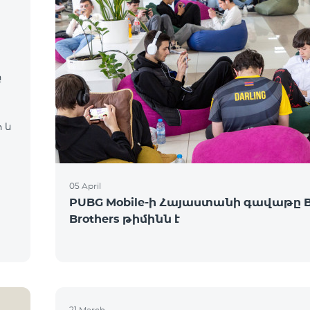
ը
 և
05 April
PUBG Mobile-ի Հայաստանի գավաթը 
Brothers թիմինն է
21 March