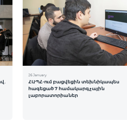
26 January
վ․
ՀԱՊՀ-ում բացվեցին տեխնիկապես
հագեցած 7 համակարգչային
լաբորատորիաներ