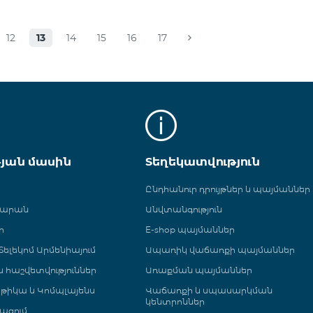
12
13
14
15
16
17
թյան մասին
Տեղեկատվություն
Ընդհանուր դրույթներ և պայմաններ
գարան
Անվտանգություն
ր
E-shop պայմաններ
ելեկոմ Արմենիայում
Ապառիկ վաճառքի պայմաններ
 և հաշվետվություններ
Առաքման պայմաններ
թիկա և Կոմպլայենս
Վաճառքի և սպասարկման
կենտրոններ
ացում