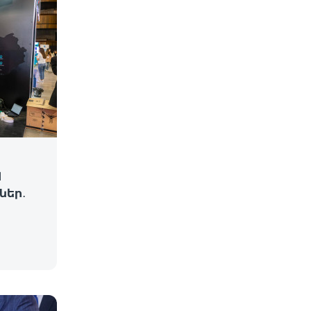
d
ներ․