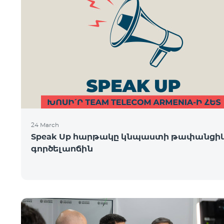
24 March
Speak Up հարթակը կնպաստի թափանցի
գործելաոճին