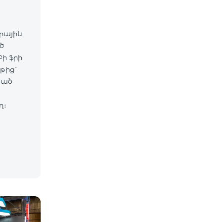
արային
ծ
ի ֆրի
թից՝
սած
ղ։