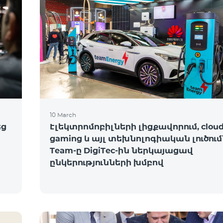
10 March
եց
Էլեկտրոմոբիլների լիցքավորում, clou
gaming և այլ տեխնոլոգիական լուծում
Team-ը DigiTec-ին ներկայացավ
ընկերությունների խմբով