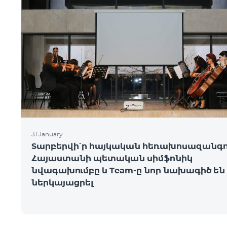
31 January
Տարբերվի՛ր հայկական հեռախոսազանգո
Հայաստանի պետական սիմֆոնիկ
նվագախումբը և Team-ը նոր նախագիծ են
ներկայացրել