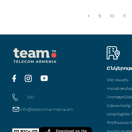
9
10
11
Ընկերու
Մեր մասին
Կապի թան
100
Նորություննե
Աշխատանք Տ
info@telecomarmenia.am
Արդյունքներ
Գործարար Է
Կայուն զարգ