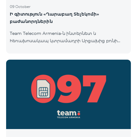
09 October
Ի գիտություն «Ղարաբաղ Տելեկոմի»
բաժանորդներին
Team Telecom Armenia-ն ինտերնետ և
հեռախոսակապ կտրամադրի Արցախից բռնի
տեղահանված հայրենակիցներին։ «Ղարաբաղ
Տելեկոմի» բաժանորդները շարժական կապի
ծառայություններից առաջին անգամ օգտվելու
պահից (զանգ, sms-ի ուղարկում և այլն)
համարվելու են «Բի ֆրի 097» սակագնային
փաթեթի բաժանորդ՝ համաձայնվելով
www.telecomarmenia.am կայքում զետեղված դրա
պայմաններին և հրապարակային օֆերտային։
097 պրեֆիքսով հեռախոսահամարների
բաժանորդները կօգտվեն «Բի ֆրի 097» հատո