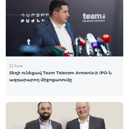
երիտասարդներ ծանոթացան առաջնային
հրապարակային տեղաբաշխման բոլոր
մանրամասներին ու թիմերին տրամադրվեց
ընկերության զարգացման ռազմավարական
խնդիրը։ Լուծումներ առաջարկելու համար թիմերն
ունենալու են ընդամենը 72 ժամ։ Հաջողություն
մաղթելով մրցույթի մասնակիցներին Team
Telecom Armenia-ի գլխավոր տնօրեն Հայկ
Եսայանը նշեց, որ
22 June
Տեղի ունեցավ Team Telecom Armenia-ի IPO-ն
ազդարարող միջոցառումը