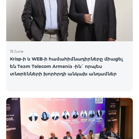
19 June
Krisp-ի և WEB-ի համահիմնադիրները միացել
են Team Telecom Armenia -ին` որպես
տնօրենների խորհրդի անկախ անդամներ