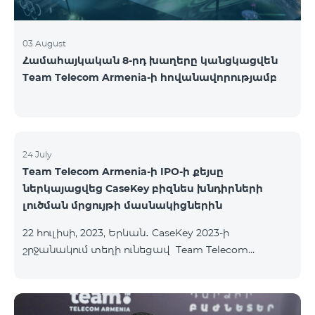
03 August
Համահայկական 8-րդ խաղերը կանցկացվեն
Team Telecom Armenia-ի հովանավորությամբ
24 July
Team Telecom Armenia-ի IPO-ի քեյսը
ներկայացվեց CaseKey բիզնես խնդիրների
լուծման մրցույթի մասնակիցներին
22 հուլիսի, 2023, Երևան․ CaseKey 2023-ի
շրջանակում տեղի ունեցավ Team Telecom
Armenia-ի առաջնային հրապարակային
տեղաբաշխման (IPO) քեյսի ներկայացումը:
Հայաստանի տարբեր բուհերից շուրջ 200