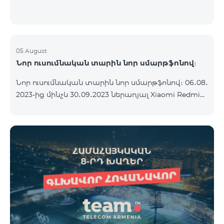
05 August
Նոր ուսումնական տարին նոր սմարթֆոնով։
Նոր ուսումնական տարին նոր սմարթֆոնով։ 06․08․
2023-ից մինչև 30․09․2023 ներառյալ Xiaomi Redmi
12C 2023թ․-ի սմարթֆոնի հետ կոմպլեկտով
տրամադրվում է անլար ականջակալ Alteracs Light
և TeamTok հատուկ սակագնային փաթեթ` 1-ին
ամիսն անվճար: Սմարթֆոնը կարելի է ձեռք բերել
նաև ապառիկ՝ ամսական սկսած 1250 դրամից։
Ամսավճարին գումարվում է բանկի վճարը։
Սակագնային փաթեթի պայմաններին
ծանոթացեք ստորև։ Կանխավճարային
սակագնային փաթեթ teamtok Ամսական վճար
2500 Անսահմանափակ VIB