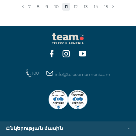
համապատասխան։Մանրամասներին կարող եք
7
8
9
10
11
12
13
14
15
ծանոթանալ այստեղ: «Տեսալսողական մեդիայի
մասին» ՀՀ օրենք
100
info@telecomarmenia.am
Ընկերության մասին