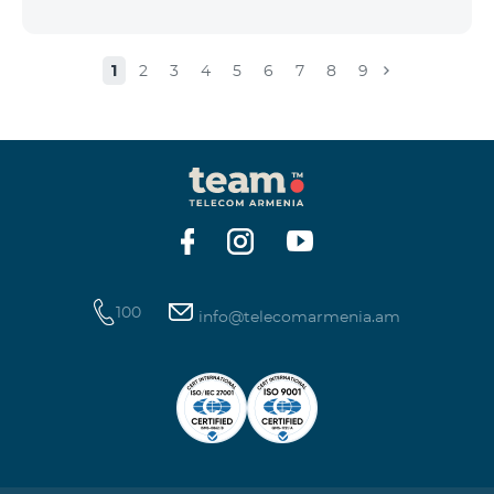
1
2
3
4
5
6
7
8
9
100
info@telecomarmenia.am