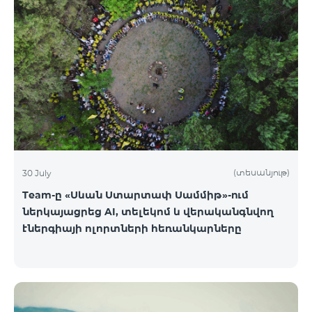
(տեսանյութ)
30 July
Team-ը «Սևան Ստարտափ Սամմիթ»-ում
ներկայացրեց AI, տելեկոմ և վերականգնվող
էներգիայի ոլորտների հեռանկարները