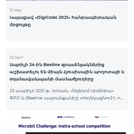
10 May
Կայացավ «DigiCode 2021» հանրապետական
մրցույթը
23 April
Ապրիլի 24-ին Beeline գրասենյակներից
աշխատելու են միայն Հյուսիսային պողոտայի և
օդանավակայանի մասնաճյուղերը
23 ապրիլի 2021 թ., Երևան. «Տելեկոմ Արմենիա»
ՓԲԸ-ն (Beeline ապրանքանիշ) տեղեկացնում է, որ
ապրիլի 24-ին բնականոն գրաֆիկով աշխատելու
են Հյուսիսային պողոտայի վաճառքի և
սպասարկման գրասենյակը՝ աշխատանքային
ժամերը՝ 10:00-22:00, և օդանավակայանի
մասնաճյուղը, որը աշխատում է