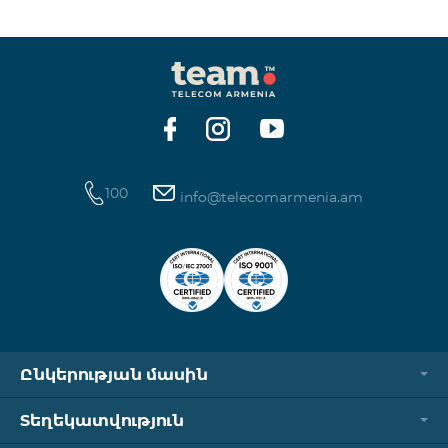
250 դրամ Ինտերնետ՝ 7000 դրամ/ՄԲ Երկրների
ցանկ՝ Բերմուդյան կղզիներ, Բուրկինա Ֆասո,
Կաբո Վերդե, Կուբա, Հասարակածային Գվինեա,
Եթովպիա, Գամբիա, Գվինեա, Մադագասկար,
Մալավի, Մալդիվներ, Մոնղոլիա, Նամիբիա, Նիգեր,
Սենեգալ, Սուդան, Սիրիա, Թունիս,
100
info@telecomarmenia.am
Ընկերության մասին
Տեղեկատվություն