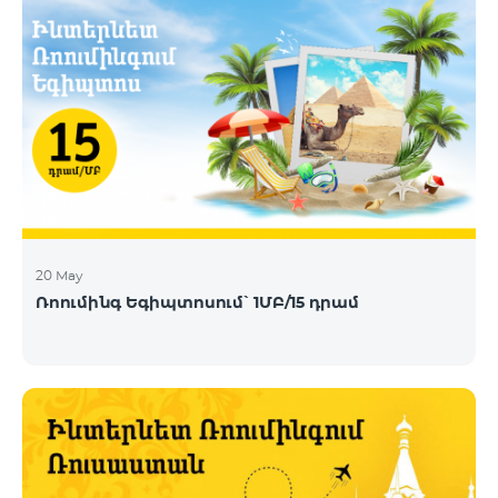
20 May
Ռոումինգ Եգիպտոսում՝ 1ՄԲ/15 դրամ