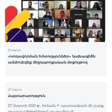
շուրջօրյա։Ընկերության այլ վաճառքի և
սպասարկման գրասենյակները ապրիլի 24-ին
փակ են լինելու։
31 March
«Կոդավորման հմտություններ» նախագիծն
ամփոփվեց միջդպրոցական մրցույթով
27 March
Հայտարարություն
27 մարտի 2021 թ., Երևան. Ի պատասխան մի շարք
լրատվամիջոցներում տարածված