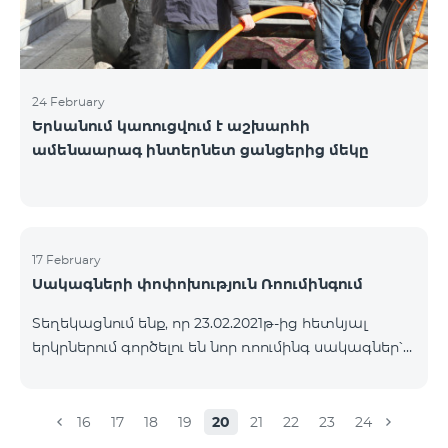
24 February
Երևանում կառուցվում է աշխարհի
ամենաարագ ինտերնետ ցանցերից մեկը
17 February
Սակագների փոփոխություն Ռոումինգում
Տեղեկացնում ենք, որ 23.02.2021թ-ից հետևյալ
երկրներում գործելու են նոր ռոումինգ սակագներ՝
Մուտքային զանգեր՝ 500 դրամ/րոպե Ելքային
զանգեր դեպի Հայաստան՝ 2500 դրամ/րոպե
Ելքային զանգեր Միջազգային՝ 2500 դրամ/րոպե
16
17
18
19
20
21
22
23
24
Ելքային զանգեր տեղական՝ 500 դրամ/րոպե SMS՝