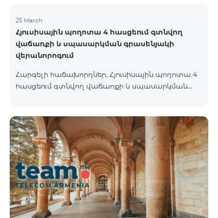
ների անվանումը փոխվել է «Be Free»-ի:
25 March
Հյուսիսային պողոտա 4 հասցեում գտնվող
վաճառքի և սպասարկման գրասենյակի
վերանորոգում
Հարգելի հաճախորդներ, Հյուսիսային պողոտա 4
հասցեում գտնվող վաճառքի և սպասարկման
գրասենյակը 26.03.2022-ից փակ է լինելու
վերանորոգման նպատակով և կվերսկսի
աշխատանքը 01.05.2022-ից։ Հայցում ենք ձեր
ներողամտությունը։ Հարցերի դեպքում
զանգահարեք 100 կամ մոտեցեք մոտակա
գրասենյակներ ` Ամիրյան 3 ( Երկ-Կիրակի 09:00-
24:00 ) 900 մետր 12 րոպե Աբովյան 21 ( Երկ-
Կիրակի 09:00-24:00 ) 700 մետր – 10 րոպե Բոլոր
վաճառքի և սպասարկման գրասենյակների
հասցեներին, ինչպես նաև աշխատանքային ժամե