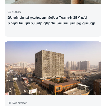
03 March
Ջերմուկում շահագործվեց Team-ի 25 Գբ/վ
թողունակությամբ գերժամանակակից ցանցը
28 December