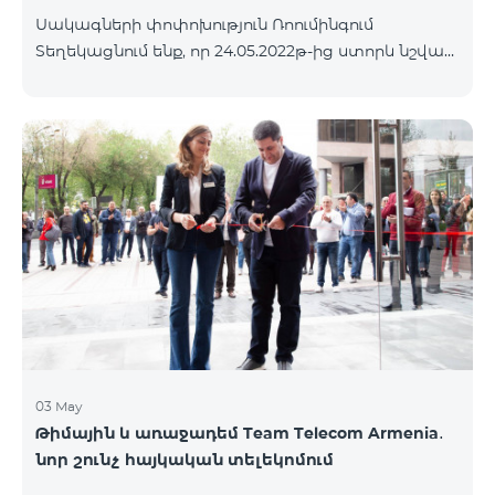
Սակագների փոփոխություն Ռոումինգում
Տեղեկացնում ենք, որ 24.05.2022թ-ից ստորև նշված
երկրներում գործելու են նոր ռոումինգ սակագներ՝
Մուտքային զանգեր՝ 800 դրամ/րոպե Ելքային
զանգեր դեպի Հայաստան՝ 2500 դրամ/րոպե
Ելքային զանգեր Միջազգային՝ 2500 դրամ/րոպե
Ելքային զանգեր տեղական՝ 800 դրամ/րոպե SMS՝
500 դրամ Ինտերնետ՝ 8000 դրամ/ՄԲ Երկրների
ցանկ՝ Անգոլա, Բերմուդյան կղզիներ, Բահամյան
կղզիներ, Բուրկինա Ֆասո, Դոմինիկյան
Հանրապետություն, Կաբո Վերդե, Կուբա,
Հասարակածային Գվինեա, Եթովպիա, Գամբիա,
Գվինեա
03 May
Թիմային և առաջադեմ Team Telecom Armenia․
նոր շունչ հայկական տելեկոմում