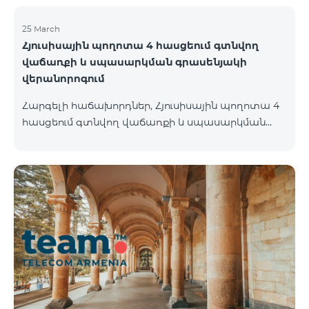
ների անվանումը փոխվել է «Be Free»-ի:
25 March
Հյուսիսային պողոտա 4 հասցեում գտնվող
վաճառքի և սպասարկման գրասենյակի
վերանորոգում
Հարգելի հաճախորդներ, Հյուսիսային պողոտա 4
հասցեում գտնվող վաճառքի և սպասարկման
գրասենյակը 26.03.2022-ից փակ է լինելու
վերանորոգման նպատակով և կվերսկսի
աշխատանքը 01.05.2022-ից։ Հայցում ենք ձեր
ներողամտությունը։ Հարցերի դեպքում
զանգահարեք 100 կամ մոտեցեք մոտակա
գրասենյակներ ` Ամիրյան 3 ( Երկ-Կիրակի 09:00-
24:00 ) 900 մետր 12 րոպե Աբովյան 21 ( Երկ-
Կիրակի 09:00-24:00 ) 700 մետր – 10 րոպե Բոլոր
վաճառքի և սպասարկման գրասենյակների
հասցեներին, ինչպես նաև աշխատանքային ժամե