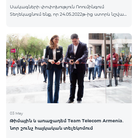
Սակագների փոփոխություն Ռոումինգում
Տեղեկացնում ենք, որ 24.05.2022թ-ից ստորև նշված
երկրներում գործելու են նոր ռոումինգ սակագներ՝
Մուտքային զանգեր՝ 800 դրամ/րոպե Ելքային
զանգեր դեպի Հայաստան՝ 2500 դրամ/րոպե
Ելքային զանգեր Միջազգային՝ 2500 դրամ/րոպե
Ելքային զանգեր տեղական՝ 800 դրամ/րոպե SMS՝
500 դրամ Ինտերնետ՝ 8000 դրամ/ՄԲ Երկրների
ցանկ՝ Անգոլա, Բերմուդյան կղզիներ, Բահամյան
կղզիներ, Բուրկինա Ֆասո, Դոմինիկյան
Հանրապետություն, Կաբո Վերդե, Կուբա,
Հասարակածային Գվինեա, Եթովպիա, Գամբիա,
Գվինեա
03 May
Թիմային և առաջադեմ Team Telecom Armenia․
նոր շունչ հայկական տելեկոմում