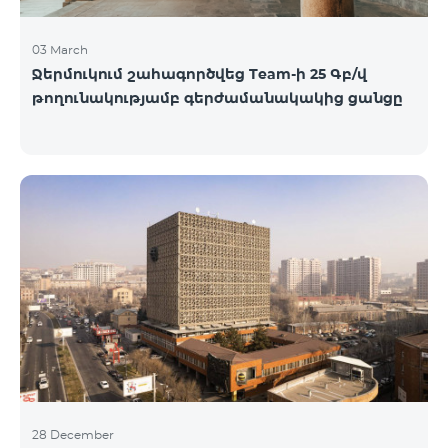
03 March
Ջերմուկում շահագործվեց Team-ի 25 Գբ/վ
թողունակությամբ գերժամանակակից ցանցը
28 December