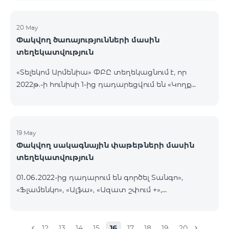
20 May
Փակվող ծառայությունների մասին
տեղեկատվություն
«Տելեկոմ Արմենիա» ՓԲԸ տեղեկացնում է, որ
2022թ.-ի հունիսի 1-ից դադարեցվում են «Կողք
կողքի», «Ռուսաստանյան», «SMS փաթեթ 50», «SMS
փաթեթ 100», «SMS փաթեթ 300»
ծառայությունների նոր միացումները և ավտոմատ
երկարացման հնարավորությունը: Ինչպես նաև
19 May
Փակվող սակագնային փաթեթների մասին
դադարեցվում է «Սիրելի համարներ»
տեղեկատվություն
ծառայության նոր միացումները և գործողությունը։
01․06․2022-ից դադարում են գործել Տանգո»,
«Ֆլամենկո», «Ալֆա», «Ազատ շփում +»,
«Բազիսային», «Էքսկլյուզիվ +», «Թվիստ»,
«Հանրապետություն» սակագնային փաթեթները։
Նշված փաթեթների գործող բաժանորդները
12
13
14
15
16
17
18
19
20