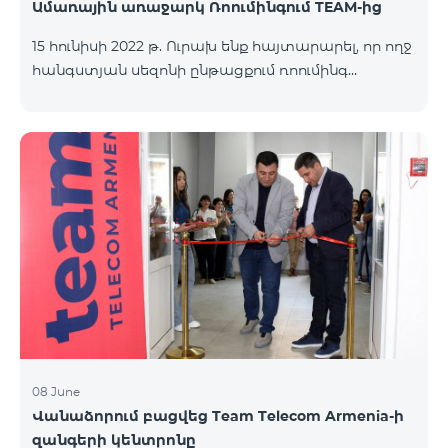
Ամառային առաջարկ Ռոումինգում TEAM-ից
15 հունիսի 2022 թ. Ուրախ ենք հայտարարել, որ ողջ
հանգստյան սեզոնի ընթացքում ռոումինգ
փաթեթները հասանելի կլինեն 25% զեղչով:
«Ռոումինգ փաթեթ 3000 ՄԲ» նոր ծառայությանից
մեր բաժանորդները կկարողանան օգտվել 9000
դրամով 12000 դրամի փոխարեն: «Ռոումինգ
փաթեթ 1000 ՄԲ» ծառայությունը հասանելի կլինի
4500 դրամով 6000 դրամի փոխարեն, իսկ
«Ռոումինգ փաթեթ 500 ՄԲ» ծառայությունը՝ 2625
դրամ 3500 դրամի փոխարեն: Նշված ինտերնետ
փաթեթներից մեր բաժանորդները կկարողանան
օգտվել աշխարհի ավելի քան 65 երկրում՝
Եվրոպայում, Մ
08 June
Վանաձորում բացվեց Team Telecom Armenia-ի
զանգերի կենտրոնը