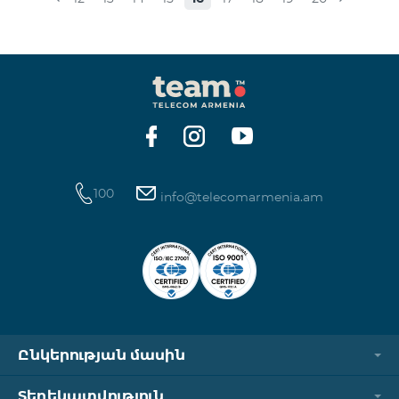
տեղափոխվում են նոր Սակագնային
փաթեթների՝ համաձայն ստորին աղյուսակի․
Հին Սակագնային փաթեթ Նոր Սակագնային
փաթեթ Տանգո Հետվճարային «Սմարթ 15000»
Ֆլամենկո
100
info@telecomarmenia.am
Ընկերության մասին
Տեղեկատվություն