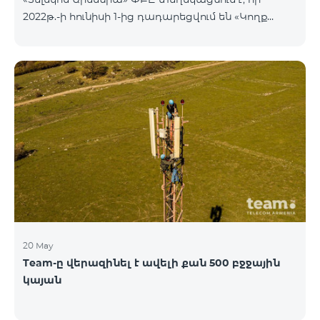
2022թ.-ի հունիսի 1-ից դադարեցվում են «Կողք
կողքի», «Ռուսաստանյան», «SMS փաթեթ 50», «SMS
փաթեթ 100», «SMS փաթեթ 300»
ծառայությունների նոր միացումները և ավտոմատ
երկարացման հնարավորությունը: Ինչպես նաև
դադարեցվում է «Սիրելի համարներ»
ծառայության նոր միացումները և գործողությունը։
20 May
Team-ը վերազինել է ավելի քան 500 բջջային
կայան