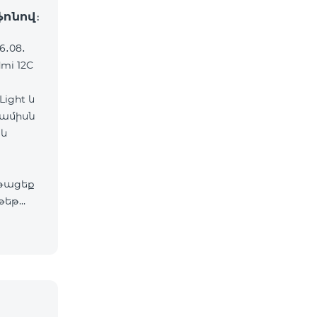
ֆոնով։
6․08․
mi 12C
ight և
 ամիսն
աև
թացեք
թեթ