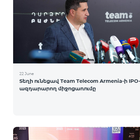
22 June
Տեղի ունեցավ Team Telecom Armenia-ի IPO
ազդարարող միջոցառումը