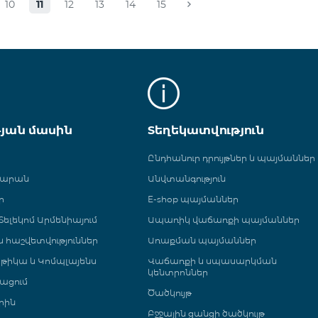
10
11
12
13
14
15
թյան մասին
Տեղեկատվություն
Ընդհանուր դրույթներ և պայմաններ
գարան
Անվտանգություն
ր
E-shop պայմաններ
ելեկոմ Արմենիայում
Ապառիկ վաճառքի պայմաններ
 և հաշվետվություններ
Առաքման պայմաններ
թիկա և Կոմպլայենս
Վաճառքի և սպասարկման
կենտրոններ
ացում
Ծածկույթ
րին
Բջջային ցանցի ծածկույթ