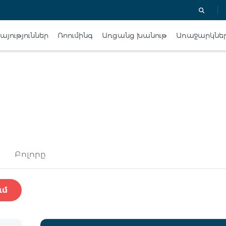
յություններ
Ռոումինգ
Առցանց խանութ
Առաջարկնե
Բոլորը
ւմ