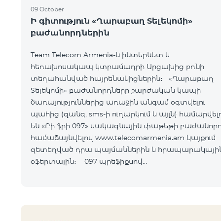
09 October
Ի գիտություն «Ղարաբաղ Տելեկոմի»
բաժանորդներին
Team Telecom Armenia-ն ինտերնետ և
հեռախոսակապ կտրամադրի Արցախից բռնի
տեղահանված հայրենակիցներին։ «Ղարաբաղ
Տելեկոմի» բաժանորդները շարժական կապի
ծառայություններից առաջին անգամ օգտվելու
պահից (զանգ, sms-ի ուղարկում և այլն) համարվելո
են «Բի ֆրի 097» սակագնային փաթեթի բաժանորդ
համաձայնվելով www.telecomarmenia.am կայքում
զետեղված դրա պայմաններին և հրապարակայի
օֆերտային։ 097 պրեֆիքսով
հեռախոսահամարների բաժանորդները կօգտվեն
«Բի ֆրի 097» հատո