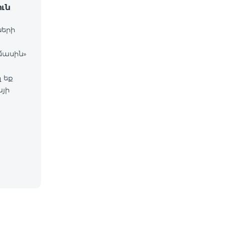
ւն
ների
մասին»
 եք
այի