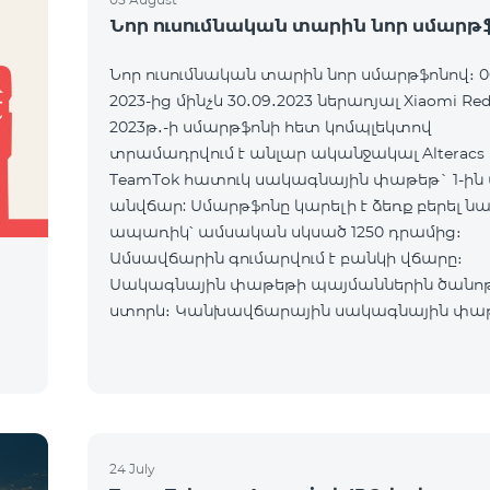
Նոր ուսումնական տարին նոր սմարթ
Նոր ուսումնական տարին նոր սմարթֆոնով։ 0
2023-ից մինչև 30․09․2023 ներառյալ Xiaomi Red
2023թ․-ի սմարթֆոնի հետ կոմպլեկտով
տրամադրվում է անլար ականջակալ Alteracs L
TeamTok հատուկ սակագնային փաթեթ` 1-ին
անվճար: Սմարթֆոնը կարելի է ձեռք բերել ն
ապառիկ՝ ամսական սկսած 1250 դրամից։
Ամսավճարին գումարվում է բանկի վճարը։
Սակագնային փաթեթի պայմաններին ծանո
ի
ստորև։ Կանխավճարային սակագնային փա
teamtok Ամսական վճար 2500 Անսահմանափակ
VIB
24 July