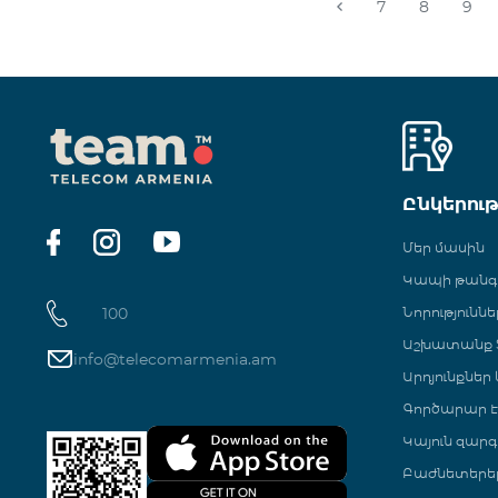
7
8
9
Ընկերու
Մեր մասին
Կապի թան
100
Նորություննե
Աշխատանք Տ
info@telecomarmenia.am
Արդյունքներ
Գործարար Է
Կայուն զարգ
Բաժնետերե