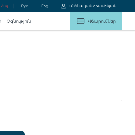
Հայ
Рус
Eng
Անձնական գրասենյակ
ր
Օգնություն
Վճարումներ