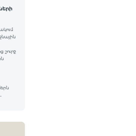
ների
նակում
ջնային
 շուրջ
ին
մերն
lecom
եց, որ