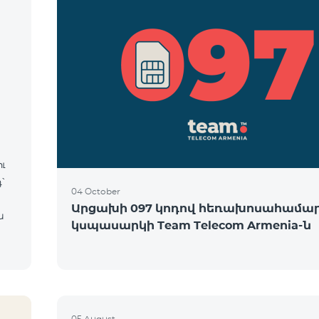
ւ
՝
04 October
Արցախի 097 կոդով հեռախոսահամա
ն
կսպասարկի Team Telecom Armenia-ն
05 August