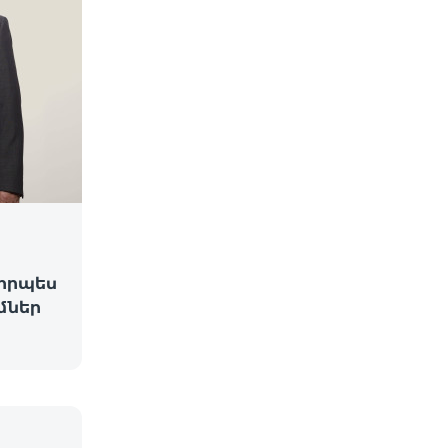
 որպես
մներ