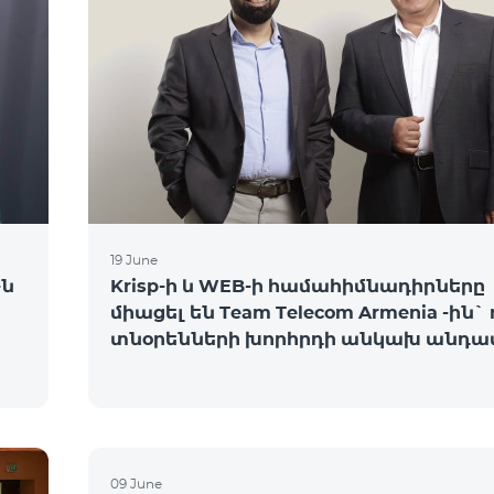
19 June
-ն
Krisp-ի և WEB-ի համահիմնադիրները
միացել են Team Telecom Armenia -ին`
տնօրենների խորհրդի անկախ անդա
09 June