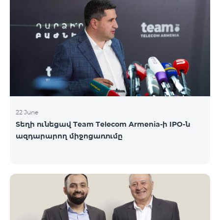
երիտասարդներ ծանոթացան առաջնային
հրապարակային տեղաբաշխման բոլոր
մանրամասներին ու թիմերին տրամադրվեց
ընկերության զարգացման ռազմավարական
խնդիրը։ Լուծումներ առաջարկելու համար թիմերն
ունենալու են ընդամենը 72 ժամ։ Հաջողություն
մաղթելով մրցույթի մասնակիցներին Team
Telecom Armenia-ի գլխավոր տնօրեն Հայկ
Եսայանը նշեց, որ
22 June
Տեղի ունեցավ Team Telecom Armenia-ի IPO-ն
ազդարարող միջոցառումը