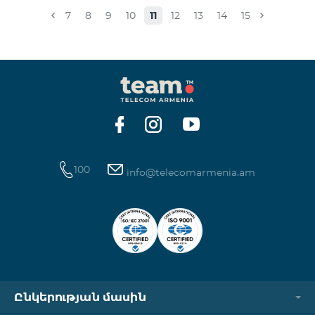
համապատասխան։Մանրամասներին կարող եք
7
8
9
10
11
12
13
14
15
ծանոթանալ այստեղ: «Տեսալսողական մեդիայի
մասին» ՀՀ օրենք
100
info@telecomarmenia.am
Ընկերության մասին