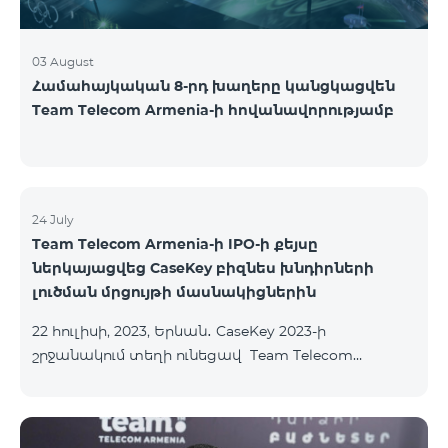
03 August
Համահայկական 8-րդ խաղերը կանցկացվեն
Team Telecom Armenia-ի հովանավորությամբ
24 July
Team Telecom Armenia-ի IPO-ի քեյսը
ներկայացվեց CaseKey բիզնես խնդիրների
լուծման մրցույթի մասնակիցներին
22 հուլիսի, 2023, Երևան․ CaseKey 2023-ի
շրջանակում տեղի ունեցավ Team Telecom
Armenia-ի առաջնային հրապարակային
տեղաբաշխման (IPO) քեյսի ներկայացումը:
Հայաստանի տարբեր բուհերից շուրջ 200