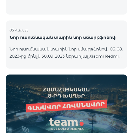
05 August
Նոր ուսումնական տարին նոր սմարթֆոնով։
Նոր ուսումնական տարին նոր սմարթֆոնով։ 06․08․
2023-ից մինչև 30․09․2023 ներառյալ Xiaomi Redmi
12C 2023թ․-ի սմարթֆոնի հետ կոմպլեկտով
տրամադրվում է անլար ականջակալ Alteracs Light
և TeamTok հատուկ սակագնային փաթեթ` 1-ին
ամիսն անվճար: Սմարթֆոնը կարելի է ձեռք բերել
նաև ապառիկ՝ ամսական սկսած 1250 դրամից։
Ամսավճարին գումարվում է բանկի վճարը։
Սակագնային փաթեթի պայմաններին
ծանոթացեք ստորև։ Կանխավճարային
սակագնային փաթեթ teamtok Ամսական վճար
2500 Անսահմանափակ VIB