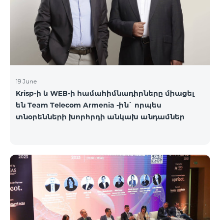
19 June
Krisp-ի և WEB-ի համահիմնադիրները միացել
են Team Telecom Armenia -ին` որպես
տնօրենների խորհրդի անկախ անդամներ