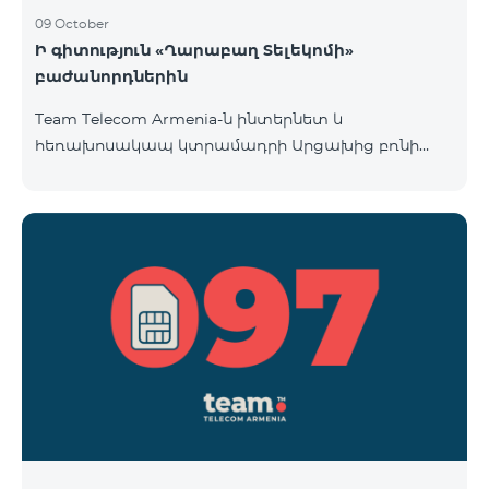
09 October
Ի գիտություն «Ղարաբաղ Տելեկոմի»
բաժանորդներին
Team Telecom Armenia-ն ինտերնետ և
հեռախոսակապ կտրամադրի Արցախից բռնի
տեղահանված հայրենակիցներին։ «Ղարաբաղ
Տելեկոմի» բաժանորդները շարժական կապի
ծառայություններից առաջին անգամ օգտվելու
պահից (զանգ, sms-ի ուղարկում և այլն)
համարվելու են «Բի ֆրի 097» սակագնային
փաթեթի բաժանորդ՝ համաձայնվելով
www.telecomarmenia.am կայքում զետեղված դրա
պայմաններին և հրապարակային օֆերտային։
097 պրեֆիքսով հեռախոսահամարների
բաժանորդները կօգտվեն «Բի ֆրի 097» հատո