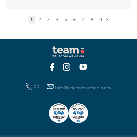
1
2
3
4
5
6
7
8
9
100
info@telecomarmenia.am