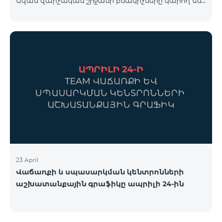
Ավան վարչական շրջանի բնակիչները կարող են
համար կարող եք անցնել հետևյալ հղմամբ՝
օգտվել հատուկ պայմաններից, որոնք
telecomarmenia.am/cosmo* Ակցիան երկարաձգվել
նախատեսված են նոր բաժանորդների համար։
է մինչև 1
Ակցիայի շրջանակում ԿՈՍՄՈ 4 12500 և ԿՈՍՄՈ 4
16500 փաթեթները տրամադրվում են հետևյալ
պայմաններով․ Առաջին 6 ամիսների ընթացքում՝
50% զեղչ, Հաջորդ 6 ամիսների ընթացքում՝ 25%
զեղչ։ ԿՈՍՄՈ սակագնային փաթեթների
ներառումներին մանրամասն ծանոթանալու
համար կարող եք անցնել հետևյալ հղմամբ՝
telecomarmenia.am/hy/cosmo * Ակցիան
երկարաձգվել է մինչ
23 April
Վաճառքի և սպասարկման կենտրոնների
աշխատանքային գրաֆիկը ապրիլի 24-ին