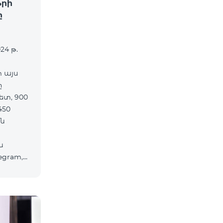
ֆրի
ը
24 թ.
տ այս
ը
ետ, 900
450
ն
ն
egram,
ծներից