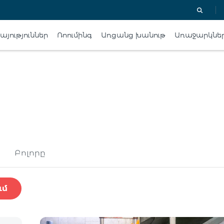
յություններ
Ռոումինգ
Առցանց խանութ
Առաջարկնե
Բոլորը
ւմ