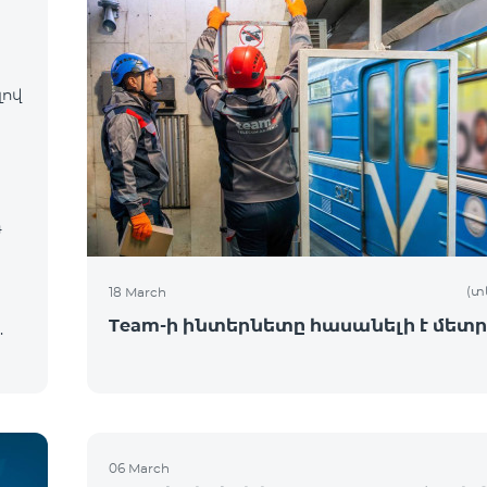
լով
դ
(տ
18 March
Team-ի ինտերնետը հասանելի է մետր
ն
06 March