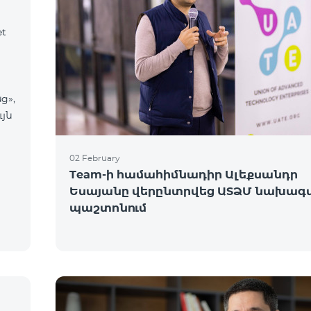
et
ց»,
ւյն
02 February
Team-ի համահիմնադիր Ալեքսանդր
Եսայանը վերընտրվեց ԱՏՁՄ նախագ
պաշտոնում