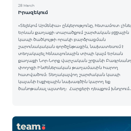
28 March
Իրազեկում
«Տելեկոմ Արմենիա» ընկերությունը, հետամուտ լինե
Երևան քաղաքի տարածքում շարժական բջջային
կապի ծածկույթի որակի բարձրացման
շարունակական գործընթացին, նախատեսում է
տեղակայել հենասյունային տիպի կայմ Երևան
քաղաքի Նոր-Նորք վարչական շրջանի Բագրևան
փողոցի Ինժեներական թաղամասին հարող
հատվածում։ Տեղակայվող շարժական կապի
կայանի էսքիզային նախագծին կարող եք
ծանոթանալ այստեղ։ Հարցերի դեպքում խնդրում
ենք զանգահարել «Տելեկոմ Արմենիա» ընկերությա
+374-10-410410 հեռխոսահամար