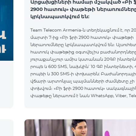
Արցախցիների համար մշակված «Բի 
2900 հատուկ» փաթեթի ներառումներ
կրկնապատկվում են:
Team Telecom Armenia-ն տեղեկացնում է, որ 20
մարտի 7-ից «Բի ֆրի 2900 հատուկ» փաթեթի
ներառումները կրկնապատկվում են։ Այսուհե
հատուկ փաթեթից օգտվելիս բաժանորդներ
յուրաքանչյուր ամիս կստանան 20ԳԲ ինտերն
րոպե և 600 SMS, նախկին՝ 10 ԳԲ ինտերնետի, 
րոպեի և 300 SMS-ի փոխարեն: Բաժանորդայի
ի
վճարի արտոնյալ պայմանների ժամկետը չի
փոխվում։ «Բի ֆրի 2900 հատուկ» սակագնայի
փաթեթը ներառում է նաև WhatsApp, Viber, Tel
Facebook և այլ ամենապահանջված հավելվա
անսա