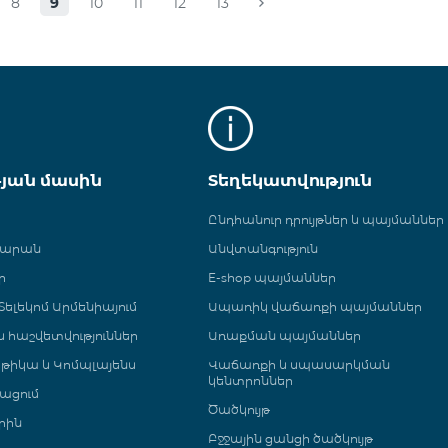
8
9
10
11
12
13
թյան մասին
Տեղեկատվություն
Ընդհանուր դրույթներ և պայմաններ
գարան
Անվտանգություն
ր
E-shop պայմաններ
ելեկոմ Արմենիայում
Ապառիկ վաճառքի պայմաններ
 և հաշվետվություններ
Առաքման պայմաններ
թիկա և Կոմպլայենս
Վաճառքի և սպասարկման
կենտրոններ
ացում
Ծածկույթ
րին
Բջջային ցանցի ծածկույթ