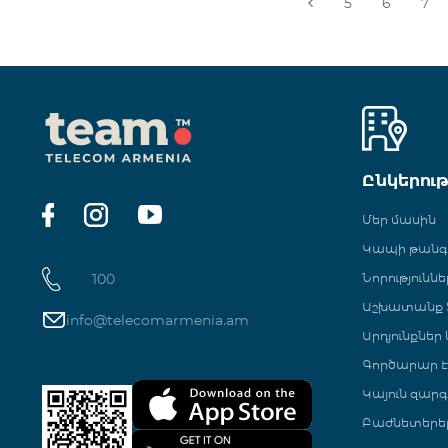
5
6
7
Ընկերու
Մեր մասին
Կապի թան
100
Նորություննե
Աշխատանք Տ
info@telecomarmenia.am
Արդյունքներ
Գործարար Է
Կայուն զարգ
Բաժնետերե