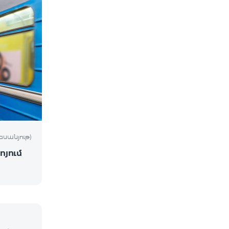
եսանյութ)
ոյում