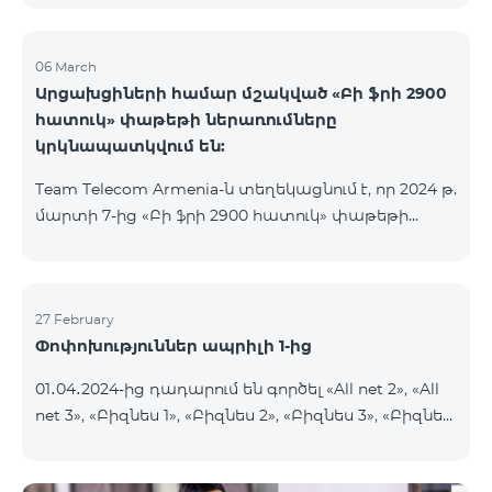
06 March
Արցախցիների համար մշակված «Բի ֆրի 2900
հատուկ» փաթեթի ներառումները
կրկնապատկվում են:
Team Telecom Armenia-ն տեղեկացնում է, որ 2024 թ.
մարտի 7-ից «Բի ֆրի 2900 հատուկ» փաթեթի
ներառումները կրկնապատկվում են։ Այսուհետ այս
հատուկ փաթեթից օգտվելիս բաժանորդները
յուրաքանչյուր ամիս կստանան 20ԳԲ ինտերնետ,
900 րոպե և 600 SMS, նախկին՝ 10 ԳԲ ինտերնետի,
27 February
Փոփոխություններ ապրիլի 1-ից
450 րոպեի և 300 SMS-ի փոխարեն:
Բաժանորդային վճարի արտոնյալ պայմանների
01․04․2024-ից դադարում են գործել «All net 2», «All
ժամկետը չի փոխվում։ «Բի ֆրի 2900 հատուկ»
net 3», «Բիզնես 1», «Բիզնես 2», «Բիզնես 3», «Բիզնես
սակագնային փաթեթը ներառում է նաև WhatsApp,
5», «Թիմ բիզնես 2», «Թիմ բիզնես 3», «VIP Բիզնես-
Viber, Telegram, Facebook և այլ
ակտիվ», «VIP Բիզնես-ակտիվ Բարեկամ-Ընկեր»,
ամենապահանջված հավելվածներից անսա