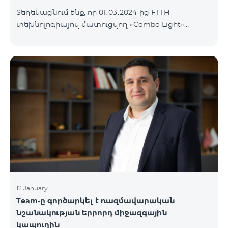
Տեղեկացնում ենք, որ 01․03․2024-ից FTTH
տեխնոլոգիայով մատուցվող «Combo Light»
սակագնային փաթեթը կդադարի գործել և
ավտոմատ կերպով կփոխարինվի «Cosmo 2
Մարզային 6900» սակագնային փաթեթով։ Այլ
սակագնային փաթեթի անցում կատարելու
համար կարող եք մոտենալ վաճառքի և
սպասարկման գրասենյակներ:
12 January
Team-ը գործարկել է ռազմավարական
նշանակության երրորդ միջազգային
կապուղին