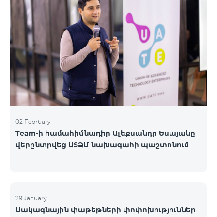
«Բիզնես VIP Շփում», «Բիզնես Շփում», «Բիզնես
ցանց», «Բիզնես-ակտիվ», «Էքսկլյուզիվ Բիզնես»,
«Լավագույն գործընկեր»
02 February
Team-ի համահիմնադիր Ալեքսանդր Եսայանը
վերընտրվեց ԱՏՁՄ նախագահի պաշտոնում
29 January
Սակագնային փաթեթների փոփոխություններ