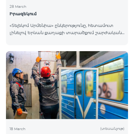
28 March
Իրազեկում
«Տելեկոմ Արմենիա» ընկերությունը, հետամուտ
լինելով Երևան քաղաքի տարածքում շարժական
բջջային կապի ծածկույթի որակի բարձրացման
շարունակական գործընթացին, նախատեսում է
տեղակայել հենասյունային տիպի կայմ Երևան
քաղաքի Նոր-Նորք վարչական շրջանի
Բագրևանդ փողոցի Ինժեներական թաղամասին
հարող հատվածում։ Տեղակայվող շարժական
կապի կայանի էսքիզային նախագծին կարող եք
ծանոթանալ այստեղ։ Հարցերի դեպքում խնդրում
ենք զանգահարել «Տելեկոմ Արմենիա»
ընկերության +374-10-410410 հեռխոսահամար
(տեսանյութ)
18 March