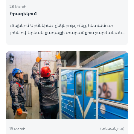
28 March
Իրազեկում
«Տելեկոմ Արմենիա» ընկերությունը, հետամուտ
լինելով Երևան քաղաքի տարածքում շարժական
բջջային կապի ծածկույթի որակի բարձրացման
շարունակական գործընթացին, նախատեսում է
տեղակայել հենասյունային տիպի կայմ Երևան
քաղաքի Նոր-Նորք վարչական շրջանի
Բագրևանդ փողոցի Ինժեներական թաղամասին
հարող հատվածում։ Տեղակայվող շարժական
կապի կայանի էսքիզային նախագծին կարող եք
ծանոթանալ այստեղ։ Հարցերի դեպքում խնդրում
ենք զանգահարել «Տելեկոմ Արմենիա»
ընկերության +374-10-410410 հեռխոսահամար
(տեսանյութ)
18 March