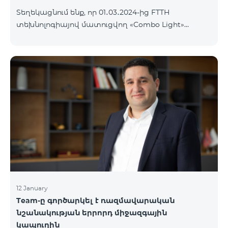
Տեղեկացնում ենք, որ 01․03․2024-ից FTTH
տեխնոլոգիայով մատուցվող «Combo Light»
սակագնային փաթեթը կդադարի գործել և
ավտոմատ կերպով կփոխարինվի «Cosmo 2
Մարզային 6900» սակագնային փաթեթով։ Այլ
սակագնային փաթեթի անցում կատարելու
համար կարող եք մոտենալ վաճառքի և
սպասարկման գրասենյակներ:
12 January
Team-ը գործարկել է ռազմավարական
նշանակության երրորդ միջազգային
կապուղին