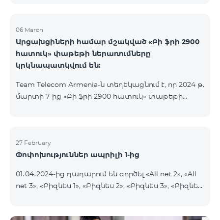
06 March
Արցախցիների համար մշակված «Բի ֆրի 2900
հատուկ» փաթեթի ներառումները
կրկնապատկվում են:
Team Telecom Armenia-ն տեղեկացնում է, որ 2024 թ.
մարտի 7-ից «Բի ֆրի 2900 հատուկ» փաթեթի
ներառումները կրկնապատկվում են։ Այսուհետ այս
հատուկ փաթեթից օգտվելիս բաժանորդները
յուրաքանչյուր ամիս կստանան 20ԳԲ ինտերնետ,
900 րոպե և 600 SMS, նախկին՝ 10 ԳԲ ինտերնետի,
27 February
Փոփոխություններ ապրիլի 1-ից
450 րոպեի և 300 SMS-ի փոխարեն:
Բաժանորդային վճարի արտոնյալ պայմանների
01․04․2024-ից դադարում են գործել «All net 2», «All
ժամկետը չի փոխվում։ «Բի ֆրի 2900 հատուկ»
net 3», «Բիզնես 1», «Բիզնես 2», «Բիզնես 3», «Բիզնես
սակագնային փաթեթը ներառում է նաև WhatsApp,
5», «Թիմ բիզնես 2», «Թիմ բիզնես 3», «VIP Բիզնես-
Viber, Telegram, Facebook և այլ
ակտիվ», «VIP Բիզնես-ակտիվ Բարեկամ-Ընկեր»,
ամենապահանջված հավելվածներից անսա