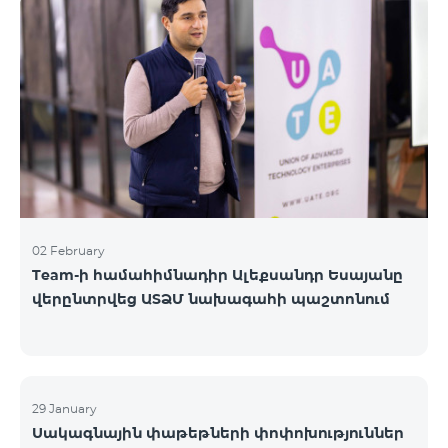
«Բիզնես VIP Շփում», «Բիզնես Շփում», «Բիզնես
ցանց», «Բիզնես-ակտիվ», «Էքսկլյուզիվ Բիզնես»,
«Լավագույն գործընկեր»
02 February
Team-ի համահիմնադիր Ալեքսանդր Եսայանը
վերընտրվեց ԱՏՁՄ նախագահի պաշտոնում
29 January
Սակագնային փաթեթների փոփոխություններ