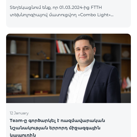
Տեղեկացնում ենք, որ 01․03․2024-ից FTTH
տեխնոլոգիայով մատուցվող «Combo Light»
սակագնային փաթեթը կդադարի գործել և
ավտոմատ կերպով կփոխարինվի «Cosmo 2
Մարզային 6900» սակագնային փաթեթով։ Այլ
սակագնային փաթեթի անցում կատարելու
համար կարող եք մոտենալ վաճառքի և
սպասարկման գրասենյակներ:
12 January
Team-ը գործարկել է ռազմավարական
նշանակության երրորդ միջազգային
կապուղին