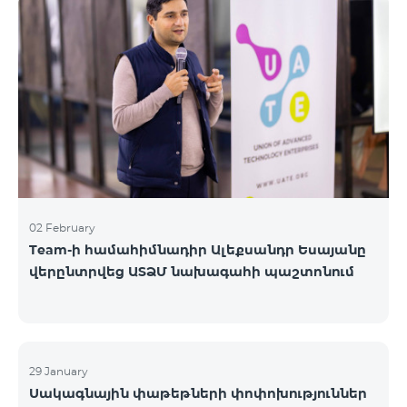
«Բիզնես VIP Շփում», «Բիզնես Շփում», «Բիզնես
ցանց», «Բիզնես-ակտիվ», «Էքսկլյուզիվ Բիզնես»,
«Լավագույն գործընկեր»
02 February
Team-ի համահիմնադիր Ալեքսանդր Եսայանը
վերընտրվեց ԱՏՁՄ նախագահի պաշտոնում
29 January
Սակագնային փաթեթների փոփոխություններ