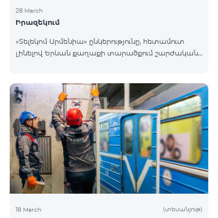
28 March
Իրազեկում
«Տելեկոմ Արմենիա» ընկերությունը, հետամուտ
լինելով Երևան քաղաքի տարածքում շարժական
բջջային կապի ծածկույթի որակի բարձրացման
շարունակական գործընթացին, նախատեսում է
տեղակայել հենասյունային տիպի կայմ Երևան
քաղաքի Նոր-Նորք վարչական շրջանի
Բագրևանդ փողոցի Ինժեներական թաղամասին
հարող հատվածում։ Տեղակայվող շարժական
կապի կայանի էսքիզային նախագծին կարող եք
ծանոթանալ այստեղ։ Հարցերի դեպքում խնդրում
ենք զանգահարել «Տելեկոմ Արմենիա»
ընկերության +374-10-410410 հեռխոսահամար
(տեսանյութ)
18 March