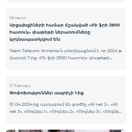
06 March
Արցախցիների համար մշակված «Բի ֆրի 2900
հատուկ» փաթեթի ներառումները
կրկնապատկվում են:
Team Telecom Armenia-ն տեղեկացնում է, որ 2024 թ.
մարտի 7-ից «Բի ֆրի 2900 հատուկ» փաթեթի
ներառումները կրկնապատկվում են։ Այսուհետ այս
հատուկ փաթեթից օգտվելիս բաժանորդները
յուրաքանչյուր ամիս կստանան 20ԳԲ ինտերնետ,
900 րոպե և 600 SMS, նախկին՝ 10 ԳԲ ինտերնետի,
27 February
Փոփոխություններ ապրիլի 1-ից
450 րոպեի և 300 SMS-ի փոխարեն:
Բաժանորդային վճարի արտոնյալ պայմանների
01․04․2024-ից դադարում են գործել «All net 2», «All
ժամկետը չի փոխվում։ «Բի ֆրի 2900 հատուկ»
net 3», «Բիզնես 1», «Բիզնես 2», «Բիզնես 3», «Բիզնես
սակագնային փաթեթը ներառում է նաև WhatsApp,
5», «Թիմ բիզնես 2», «Թիմ բիզնես 3», «VIP Բիզնես-
Viber, Telegram, Facebook և այլ
ակտիվ», «VIP Բիզնես-ակտիվ Բարեկամ-Ընկեր»,
ամենապահանջված հավելվածներից անսա