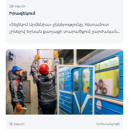
28 March
Իրազեկում
«Տելեկոմ Արմենիա» ընկերությունը, հետամուտ
լինելով Երևան քաղաքի տարածքում շարժական
բջջային կապի ծածկույթի որակի բարձրացման
շարունակական գործընթացին, նախատեսում է
տեղակայել հենասյունային տիպի կայմ Երևան
քաղաքի Նոր-Նորք վարչական շրջանի
Բագրևանդ փողոցի Ինժեներական թաղամասին
հարող հատվածում։ Տեղակայվող շարժական
կապի կայանի էսքիզային նախագծին կարող եք
ծանոթանալ այստեղ։ Հարցերի դեպքում խնդրում
ենք զանգահարել «Տելեկոմ Արմենիա»
ընկերության +374-10-410410 հեռխոսահամար
(տեսանյութ)
18 March