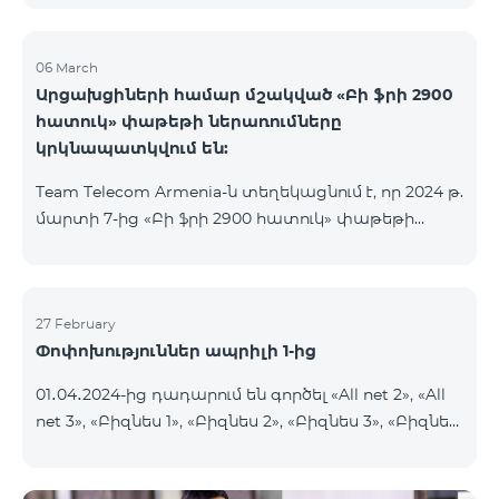
06 March
Արցախցիների համար մշակված «Բի ֆրի 2900
հատուկ» փաթեթի ներառումները
կրկնապատկվում են:
Team Telecom Armenia-ն տեղեկացնում է, որ 2024 թ.
մարտի 7-ից «Բի ֆրի 2900 հատուկ» փաթեթի
ներառումները կրկնապատկվում են։ Այսուհետ այս
հատուկ փաթեթից օգտվելիս բաժանորդները
յուրաքանչյուր ամիս կստանան 20ԳԲ ինտերնետ,
900 րոպե և 600 SMS, նախկին՝ 10 ԳԲ ինտերնետի,
27 February
Փոփոխություններ ապրիլի 1-ից
450 րոպեի և 300 SMS-ի փոխարեն:
Բաժանորդային վճարի արտոնյալ պայմանների
01․04․2024-ից դադարում են գործել «All net 2», «All
ժամկետը չի փոխվում։ «Բի ֆրի 2900 հատուկ»
net 3», «Բիզնես 1», «Բիզնես 2», «Բիզնես 3», «Բիզնես
սակագնային փաթեթը ներառում է նաև WhatsApp,
5», «Թիմ բիզնես 2», «Թիմ բիզնես 3», «VIP Բիզնես-
Viber, Telegram, Facebook և այլ
ակտիվ», «VIP Բիզնես-ակտիվ Բարեկամ-Ընկեր»,
ամենապահանջված հավելվածներից անսա