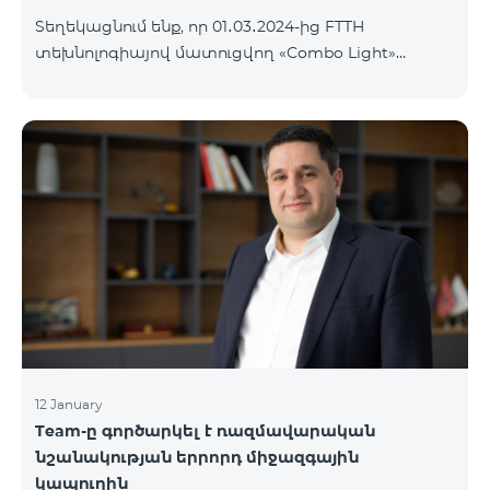
Տեղեկացնում ենք, որ 01․03․2024-ից FTTH
տեխնոլոգիայով մատուցվող «Combo Light»
սակագնային փաթեթը կդադարի գործել և
ավտոմատ կերպով կփոխարինվի «Cosmo 2
Մարզային 6900» սակագնային փաթեթով։ Այլ
սակագնային փաթեթի անցում կատարելու
համար կարող եք մոտենալ վաճառքի և
սպասարկման գրասենյակներ:
12 January
Team-ը գործարկել է ռազմավարական
նշանակության երրորդ միջազգային
կապուղին