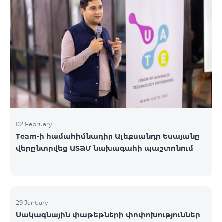
«Բիզնես VIP Շփում», «Բիզնես Շփում», «Բիզնես
ցանց», «Բիզնես-ակտիվ», «Էքսկլյուզիվ Բիզնես»,
«Լավագույն գործընկեր»
02 February
Team-ի համահիմնադիր Ալեքսանդր Եսայանը
վերընտրվեց ԱՏՁՄ նախագահի պաշտոնում
29 January
Սակագնային փաթեթների փոփոխություններ