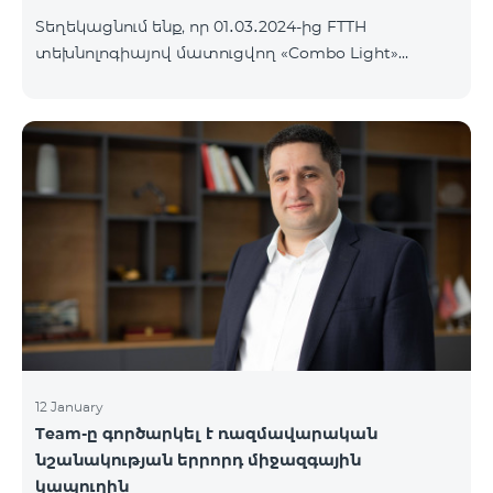
Տեղեկացնում ենք, որ 01․03․2024-ից FTTH
տեխնոլոգիայով մատուցվող «Combo Light»
սակագնային փաթեթը կդադարի գործել և
ավտոմատ կերպով կփոխարինվի «Cosmo 2
Մարզային 6900» սակագնային փաթեթով։ Այլ
սակագնային փաթեթի անցում կատարելու
համար կարող եք մոտենալ վաճառքի և
սպասարկման գրասենյակներ:
12 January
Team-ը գործարկել է ռազմավարական
նշանակության երրորդ միջազգային
կապուղին