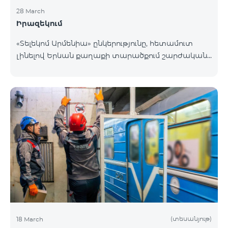
28 March
Իրազեկում
«Տելեկոմ Արմենիա» ընկերությունը, հետամուտ
լինելով Երևան քաղաքի տարածքում շարժական
բջջային կապի ծածկույթի որակի բարձրացման
շարունակական գործընթացին, նախատեսում է
տեղակայել հենասյունային տիպի կայմ Երևան
քաղաքի Նոր-Նորք վարչական շրջանի
Բագրևանդ փողոցի Ինժեներական թաղամասին
հարող հատվածում։ Տեղակայվող շարժական
կապի կայանի էսքիզային նախագծին կարող եք
ծանոթանալ այստեղ։ Հարցերի դեպքում խնդրում
ենք զանգահարել «Տելեկոմ Արմենիա»
ընկերության +374-10-410410 հեռխոսահամար
(տեսանյութ)
18 March