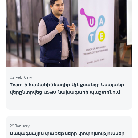
«Բիզնես VIP Շփում», «Բիզնես Շփում», «Բիզնես
ցանց», «Բիզնես-ակտիվ», «Էքսկլյուզիվ Բիզնես»,
«Լավագույն գործընկեր»
02 February
Team-ի համահիմնադիր Ալեքսանդր Եսայանը
վերընտրվեց ԱՏՁՄ նախագահի պաշտոնում
29 January
Սակագնային փաթեթների փոփոխություններ