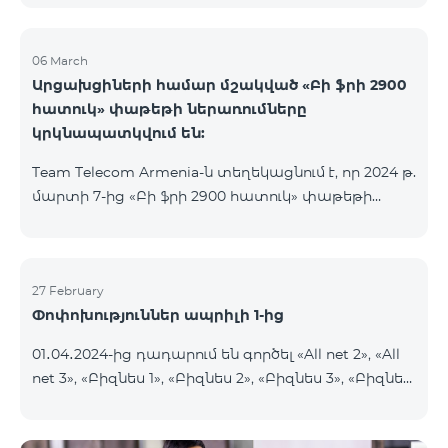
06 March
Արցախցիների համար մշակված «Բի ֆրի 2900
հատուկ» փաթեթի ներառումները
կրկնապատկվում են:
Team Telecom Armenia-ն տեղեկացնում է, որ 2024 թ.
մարտի 7-ից «Բի ֆրի 2900 հատուկ» փաթեթի
ներառումները կրկնապատկվում են։ Այսուհետ այս
հատուկ փաթեթից օգտվելիս բաժանորդները
յուրաքանչյուր ամիս կստանան 20ԳԲ ինտերնետ,
900 րոպե և 600 SMS, նախկին՝ 10 ԳԲ ինտերնետի,
27 February
Փոփոխություններ ապրիլի 1-ից
450 րոպեի և 300 SMS-ի փոխարեն:
Բաժանորդային վճարի արտոնյալ պայմանների
01․04․2024-ից դադարում են գործել «All net 2», «All
ժամկետը չի փոխվում։ «Բի ֆրի 2900 հատուկ»
net 3», «Բիզնես 1», «Բիզնես 2», «Բիզնես 3», «Բիզնես
սակագնային փաթեթը ներառում է նաև WhatsApp,
5», «Թիմ բիզնես 2», «Թիմ բիզնես 3», «VIP Բիզնես-
Viber, Telegram, Facebook և այլ
ակտիվ», «VIP Բիզնես-ակտիվ Բարեկամ-Ընկեր»,
ամենապահանջված հավելվածներից անսա