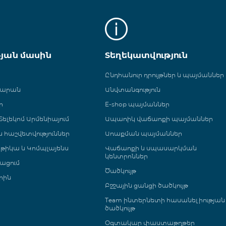
թյան մասին
Տեղեկատվություն
Ընդհանուր դրույթներ և պայմաններ
գարան
Անվտանգություն
ր
E-shop պայմաններ
ելեկոմ Արմենիայում
Ապառիկ վաճառքի պայմաններ
 և հաշվետվություններ
Առաքման պայմաններ
թիկա և Կոմպլայենս
Վաճառքի և սպասարկման
կենտրոններ
ացում
Ծածկույթ
րին
Բջջային ցանցի ծածկույթ
Team ինտերնետի հասանելիության
ծածկույթ
Օգտակար փաստաթղթեր