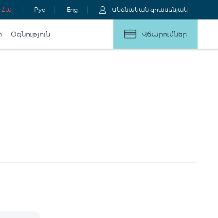
Հայ
Рус
Eng
Անձնական գրասենյակ
ր
Օգնություն
Վճարումներ