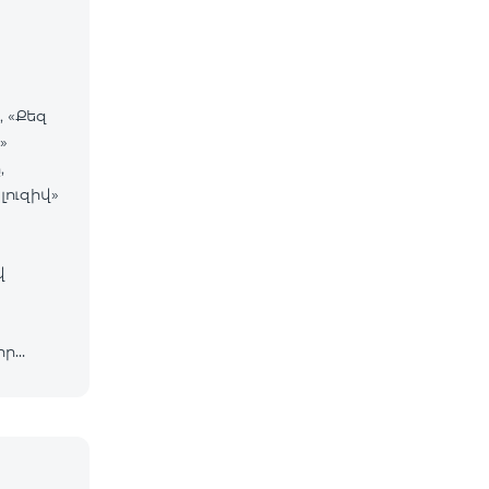
, «Քեզ
»
,
լուզիվ»
վ
որ
մի
5 դրամ/