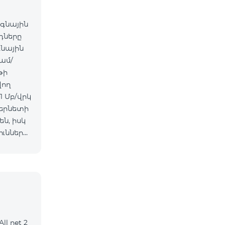
ագնային
դները
նային
ամ/
թի
վող
 Մբ/վրկ
տերնետի
ն, իսկ
ւնների
Այլ
ll net 2