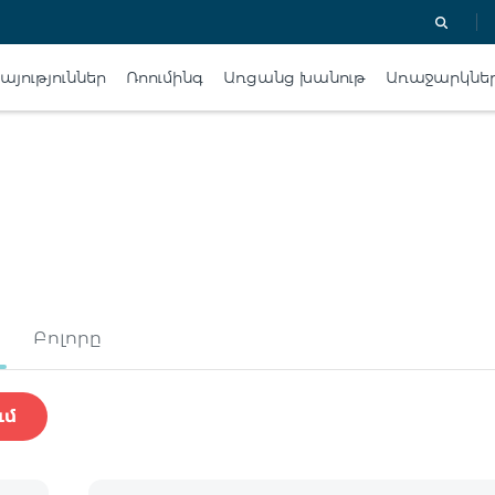
յություններ
Ռոումինգ
Առցանց խանութ
Առաջարկնե
Բոլորը
ւմ