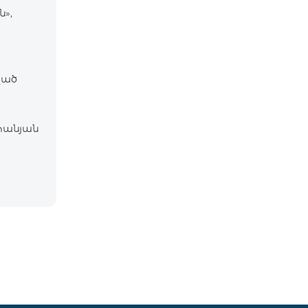
ն»,
ված