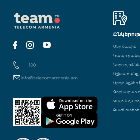
Ընկերու
Մեր մասին
Կապի թան
100
Նորություննե
Աշխատանք Տ
info@telecomarmenia.am
Արդյունքներ
Գործարար Է
Կայուն զարգ
Բաժնետերե