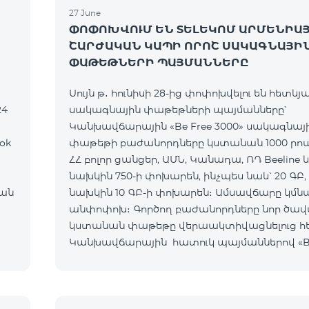
27 June
ՓՈՓՈԽՎՈՒՄ ԵՆ ՏԵԼԵԿՈՄ ԱՐՄԵՆԻԱ
ՇԱՐԺԱԿԱՆ ԿԱՊԻ ՈՐՈՇ ՍԱԿԱԳՆԱՅԻ
ՓԱԹԵԹՆԵՐԻ ՊԱՅՄԱՆՆԵՐԸ
Սույն թ․ հունիսի 28-ից փոփոխվելու են հետևյա
24
սակագնային փաթեթների պայմանները՝
Կանխավճարային «Be Free 3000» սակագնայ
ok
փաթեթի բաժանորդները կստանան 1000 րո
ՀՀ բոլոր ցանցեր, ԱՄՆ, Կանադա, ՌԴ Beeline և 
նախկին 750-ի փոխարեն, ինչպես նաև՝ 20 ԳԲ,
ան
նախկին 10 ԳԲ-ի փոխարեն։ Ամսավճարը կմն
անփոփոխ։ Գործող բաժանորդները նոր ծավ
կստանան փաթեթը վերաակտիվացնելուց հ
Կանխավճարային հատուկ պայմաններով «Be 
սակագնային փաթեթի բաժանորդները կստա