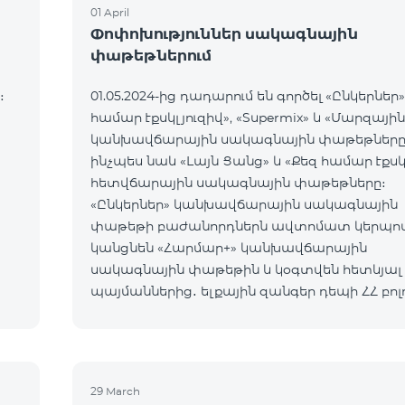
01 April
Փոփոխություններ սակագնային
փաթեթներում
։
01.05.2024-ից դադարում են գործել «Ընկերներ»
համար էքսկլյուզիվ», «Supermix» և «Մարզային
կանխավճարային սակագնային փաթեթները
ինչպես նաև «Լայն Ցանց» և «Քեզ համար էքսկ
հետվճարային սակագնային փաթեթները։
«Ընկերներ» կանխավճարային սակագնային
փաթեթի բաժանորդներն ավտոմատ կերպո
կանցնեն «Հարմար+» կանխավճարային
սակագնային փաթեթին և կօգտվեն հետևյալ
պայմաններից․ ելքային զանգեր դեպի ՀՀ բոլ
բջջային ցանցեր 19,99 դրամ՝ նախկին 39 դրա
փոխարեն, ինտերնետ 29 դրամ/ՄԲ՝ նախկին 2
ՄԲ փոխարեն։ «Քե
29 March