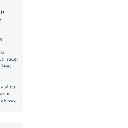
ՅԻ
Ն
լ
ին
պե դեպի
Tele2
ա
ալները
ետո։
Free »
նան 10