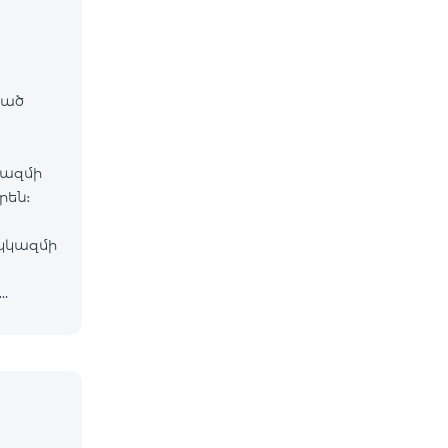
ված
»
կազմի
րեն։
կկազմի
անգերի
«Tele 2»