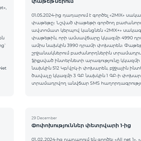
փաթեթներում
t»,
01.05.2024-ից դադարում է գործել «2MIX» սակ
փաթեթը։ Նշված փաթեթի գործող բաժանոր
ավտոմատ կերպով կանցնեն «2MIX+» սակագ
են
փաթեթին, որի ամսավճարը կկազմի 4990 դր
ց՝
ամիս նախկին 3990 դրամի փոխարեն։ Փաթե
շրջանակներում բաժանորդներին տրամադր
ֆիքսված ինտերնետի արագությունը կկազմի 1
նախկին 512 Կբ/վրկ-ի փոխարեն, բջջային ին
ծավալը կկազմի 3 ԳԲ նախկին 1 ԳԲ-ի փոխարե
տրամադրվող անվճար SMS հաղորդագրությո
քանակը կկազմի 100 նախկին 50-ի փոխարեն։ 
սակագնային փաթեթի անցու
29 December
Փոփոխություններ փետրվարի 1-ից
01․02․2024-ից դադարում են գործել «All net 1», «A