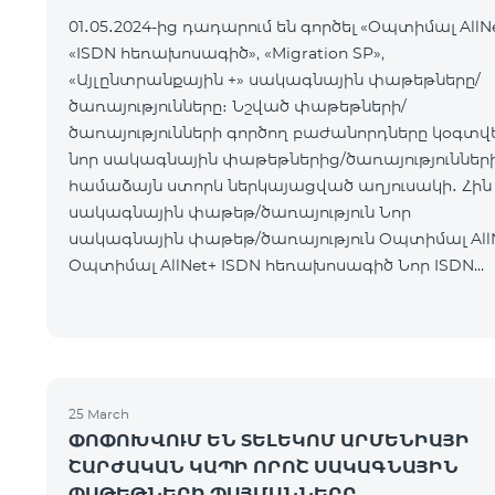
01․05․2024-ից դադարում են գործել «Օպտիմալ AllNe
«ISDN հեռախոսագիծ», «Migration SP»,
«Այլընտրանքային +» սակագնային փաթեթները/
ծառայությունները։ Նշված փաթեթների/
ծառայությունների գործող բաժանորդները կօգտվ
նոր սակագնային փաթեթներից/ծառայությունների
համաձայն ստորև ներկայացված աղյուսակի․ Հին
սակագնային փաթեթ/ծառայություն Նոր
սակագնային փաթեթ/ծառայություն Օպտիմալ AllNet
Օպտիմալ AllNet+ ISDN հեռախոսագիծ Նոր ISDN
հեռախոսագիծ Migration SP Migra
25 March
ՓՈՓՈԽՎՈՒՄ ԵՆ ՏԵԼԵԿՈՄ ԱՐՄԵՆԻԱՅԻ
ՇԱՐԺԱԿԱՆ ԿԱՊԻ ՈՐՈՇ ՍԱԿԱԳՆԱՅԻՆ
ՓԱԹԵԹՆԵՐԻ ՊԱՅՄԱՆՆԵՐԸ