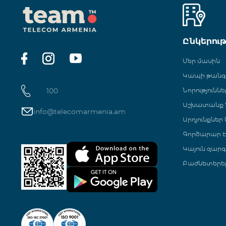
Ընկերու
Մեր մասին
Կապի թան
100
Նորություննե
Աշխատանք Տ
info@telecomarmenia.am
Արդյունքներ
Գործարար Է
Կայուն զարգ
Բաժնետերե