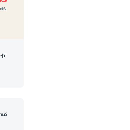
-ի՝
ում