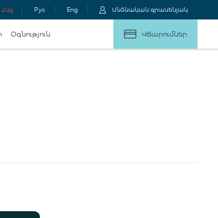
Հայ
Рус
Eng
Անձնական գրասենյակ
ր
Օգնություն
Վճարումներ