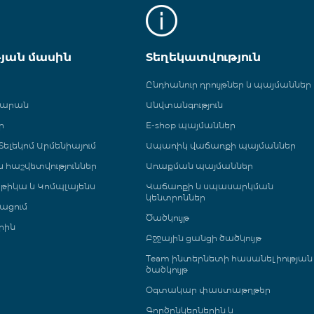
թյան մասին
Տեղեկատվություն
Ընդհանուր դրույթներ և պայմաններ
գարան
Անվտանգություն
ր
E-shop պայմաններ
ելեկոմ Արմենիայում
Ապառիկ վաճառքի պայմաններ
 և հաշվետվություններ
Առաքման պայմաններ
թիկա և Կոմպլայենս
Վաճառքի և սպասարկման
կենտրոններ
ացում
Ծածկույթ
րին
Բջջային ցանցի ծածկույթ
Team ինտերնետի հասանելիության
ծածկույթ
Օգտակար փաստաթղթեր
Գործընկերներին և