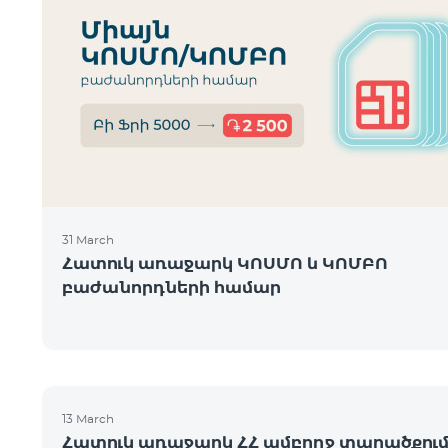
31 March
Հատուկ առաջարկ ԿՈՍՄՈ և ԿՈՄԲՈ
բաժանորդների համար
13 March
Հատուկ առաջարկ ՀՀ ամբողջ տարածքու