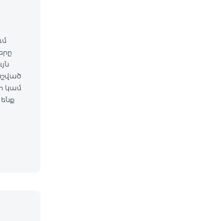
ւմ
ները
նշված
 ենք