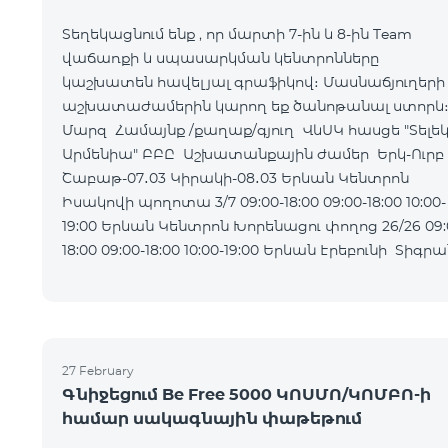
Տեղեկացնում ենք , որ մարտի 7-ին և 8-ին Team
վաճառքի և սպասարկման կենտրոնները
կաշխատեն հավելյալ գրաֆիկով։ Մասնաճյուղերի
աշխատաժամերին կարող եք ծանոթանալ ստորև
Մարզ Համայնք /քաղաք/գյուղ ՎևՍԿ հասցե "Տելե
Արմենիա" ԲԲԸ Աշխատանքային ժամեր Երկ-Ուրբ
Շաբաթ-07․03 Կիրակի-08․03 Երևան Կենտրոն
Իսակովի պողոտա 3/7 09:00-18:00 09:00-18:00 10:00-
19:00 Երևան Կենտրոն Խորենացու փողոց 26/26 09:00-
18:00 09:00-18:00 10:00-19:00 Երևան Էրեբունի Տիգրան
Մեծի պողոտա
27 February
Գնիջեցում Be Free 5000 ԿՈՍՄՈ/ԿՈՄԲՈ-ի
համար սակագնային փաթեթում