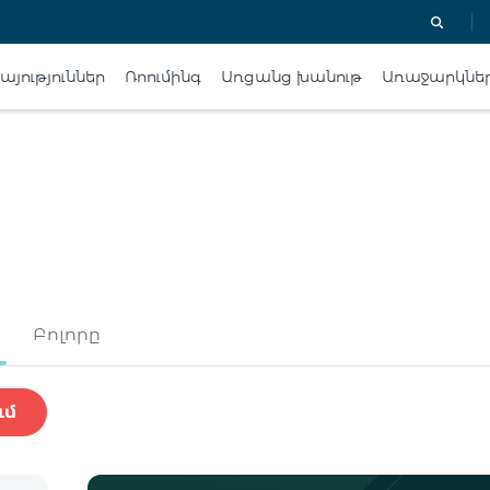
յություններ
Ռոումինգ
Առցանց խանութ
Առաջարկնե
Բոլորը
ւմ