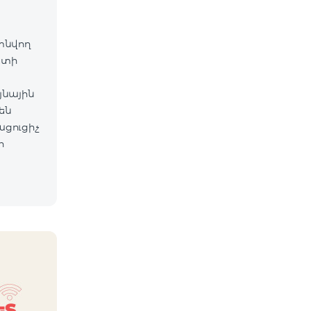
գտնվող
ետի
յնային
են
ացուցիչ
ի