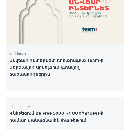
Կիրակի-08․03 Երևան Կենտրոն Իսակովի
պողոտա 3/7 09:00-18:00 09:00-18:00 10:00-19:00
Երևան Կենտրոն Խորենացու փողոց 26/26 09:00-
18:00 09:00-18:00 10:00-19:00 Երևան Էրեբունի
Տիգրան Մեծի պողոտա
04 March
Անվճար ինտերնետ ռոումինգում Team-ի՝
Մերձավոր Արևելքում գտնվող
բաժանորդներին
27 February
Գնիջեցում Be Free 5000 ԿՈՍՄՈ/ԿՈՄԲՈ-ի
համար սակագնային փաթեթում