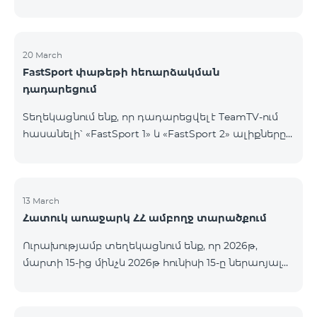
20 March
FastSport փաթեթի հեռարձակման
դադարեցում
Տեղեկացնում ենք, որ դադարեցվել է TeamTV-ում
հասանելի՝ «FastSport 1» և «FastSport 2» ալիքները
ներառող «FastSports» փաթեթի վաճառքը։ Սույն
թվականի ապրիլի 20-ից կդադարեցվի նաև
նշված հեռուստաալիքների հեռարձակումը։
Հարցերի կամ լրացուցիչ տեղեկությունների
13 March
Հատուկ առաջարկ ՀՀ ամբողջ տարածքում
համար խնդրում ենք դիմել «Ֆասթ Մեդիա»
ընկերություն։
Ուրախությամբ տեղեկացնում ենք, որ 2026թ,
մարտի 15-ից մինչև 2026թ հունիսի 15-ը ներառյալ
Հայաստանի Հանրապետության ողջ տարածքում
ԿՈՍՄՈ 4 12500, ԿՈՍՄՈ 4 16500, ԿՈՍՄՈ 4
9900 Մարզային Ծառայությունների փաթեթները