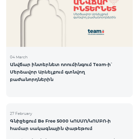
Կիրակի-08․03 Երևան Կենտրոն Իսակովի
պողոտա 3/7 09:00-18:00 09:00-18:00 10:00-19:00
Երևան Կենտրոն Խորենացու փողոց 26/26 09:00-
18:00 09:00-18:00 10:00-19:00 Երևան Էրեբունի
Տիգրան Մեծի պողոտա
04 March
Անվճար ինտերնետ ռոումինգում Team-ի՝
Մերձավոր Արևելքում գտնվող
բաժանորդներին
27 February
Գնիջեցում Be Free 5000 ԿՈՍՄՈ/ԿՈՄԲՈ-ի
համար սակագնային փաթեթում