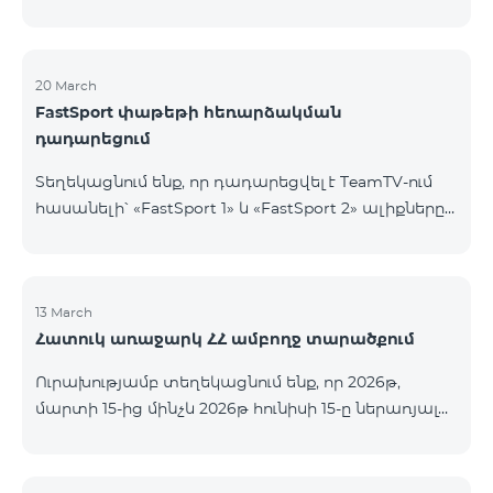
20 March
FastSport փաթեթի հեռարձակման
դադարեցում
Տեղեկացնում ենք, որ դադարեցվել է TeamTV-ում
հասանելի՝ «FastSport 1» և «FastSport 2» ալիքները
ներառող «FastSports» փաթեթի վաճառքը։ Սույն
թվականի ապրիլի 20-ից կդադարեցվի նաև
նշված հեռուստաալիքների հեռարձակումը։
Հարցերի կամ լրացուցիչ տեղեկությունների
13 March
Հատուկ առաջարկ ՀՀ ամբողջ տարածքում
համար խնդրում ենք դիմել «Ֆասթ Մեդիա»
ընկերություն։
Ուրախությամբ տեղեկացնում ենք, որ 2026թ,
մարտի 15-ից մինչև 2026թ հունիսի 15-ը ներառյալ
Հայաստանի Հանրապետության ողջ տարածքում
ԿՈՍՄՈ 4 12500, ԿՈՍՄՈ 4 16500, ԿՈՍՄՈ 4
9900 Մարզային Ծառայությունների փաթեթները