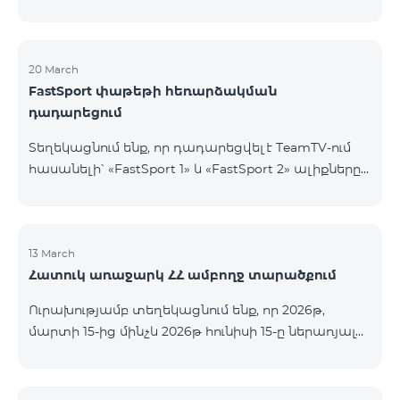
20 March
FastSport փաթեթի հեռարձակման
դադարեցում
Տեղեկացնում ենք, որ դադարեցվել է TeamTV-ում
հասանելի՝ «FastSport 1» և «FastSport 2» ալիքները
ներառող «FastSports» փաթեթի վաճառքը։ Սույն
թվականի ապրիլի 20-ից կդադարեցվի նաև
նշված հեռուստաալիքների հեռարձակումը։
Հարցերի կամ լրացուցիչ տեղեկությունների
13 March
Հատուկ առաջարկ ՀՀ ամբողջ տարածքում
համար խնդրում ենք դիմել «Ֆասթ Մեդիա»
ընկերություն։
Ուրախությամբ տեղեկացնում ենք, որ 2026թ,
մարտի 15-ից մինչև 2026թ հունիսի 15-ը ներառյալ
Հայաստանի Հանրապետության ողջ տարածքում
ԿՈՍՄՈ 4 12500, ԿՈՍՄՈ 4 16500, ԿՈՍՄՈ 4
9900 Մարզային Ծառայությունների փաթեթները