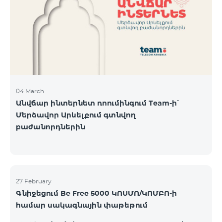
Կիրակի-08․03 Երևան Կենտրոն Իսակովի
պողոտա 3/7 09:00-18:00 09:00-18:00 10:00-19:00
Երևան Կենտրոն Խորենացու փողոց 26/26 09:00-
18:00 09:00-18:00 10:00-19:00 Երևան Էրեբունի
Տիգրան Մեծի պողոտա
04 March
Անվճար ինտերնետ ռոումինգում Team-ի՝
Մերձավոր Արևելքում գտնվող
բաժանորդներին
27 February
Գնիջեցում Be Free 5000 ԿՈՍՄՈ/ԿՈՄԲՈ-ի
համար սակագնային փաթեթում