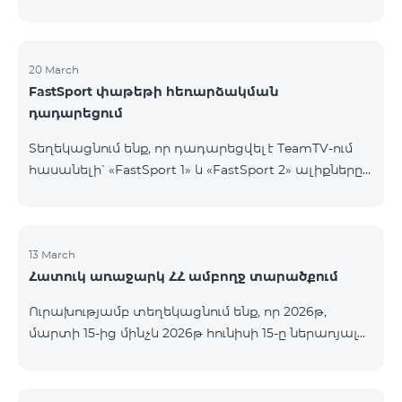
20 March
FastSport փաթեթի հեռարձակման
դադարեցում
Տեղեկացնում ենք, որ դադարեցվել է TeamTV-ում
հասանելի՝ «FastSport 1» և «FastSport 2» ալիքները
ներառող «FastSports» փաթեթի վաճառքը։ Սույն
թվականի ապրիլի 20-ից կդադարեցվի նաև
նշված հեռուստաալիքների հեռարձակումը։
Հարցերի կամ լրացուցիչ տեղեկությունների
13 March
Հատուկ առաջարկ ՀՀ ամբողջ տարածքում
համար խնդրում ենք դիմել «Ֆասթ Մեդիա»
ընկերություն։
Ուրախությամբ տեղեկացնում ենք, որ 2026թ,
մարտի 15-ից մինչև 2026թ հունիսի 15-ը ներառյալ
Հայաստանի Հանրապետության ողջ տարածքում
ԿՈՍՄՈ 4 12500, ԿՈՍՄՈ 4 16500, ԿՈՍՄՈ 4
9900 Մարզային Ծառայությունների փաթեթները