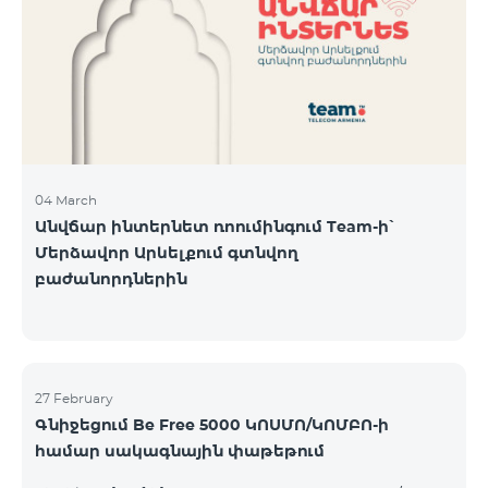
Կիրակի-08․03 Երևան Կենտրոն Իսակովի
պողոտա 3/7 09:00-18:00 09:00-18:00 10:00-19:00
Երևան Կենտրոն Խորենացու փողոց 26/26 09:00-
18:00 09:00-18:00 10:00-19:00 Երևան Էրեբունի
Տիգրան Մեծի պողոտա
04 March
Անվճար ինտերնետ ռոումինգում Team-ի՝
Մերձավոր Արևելքում գտնվող
բաժանորդներին
27 February
Գնիջեցում Be Free 5000 ԿՈՍՄՈ/ԿՈՄԲՈ-ի
համար սակագնային փաթեթում