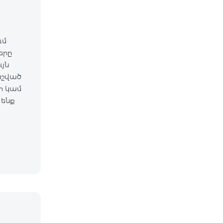
ւմ
ները
նշված
 ենք