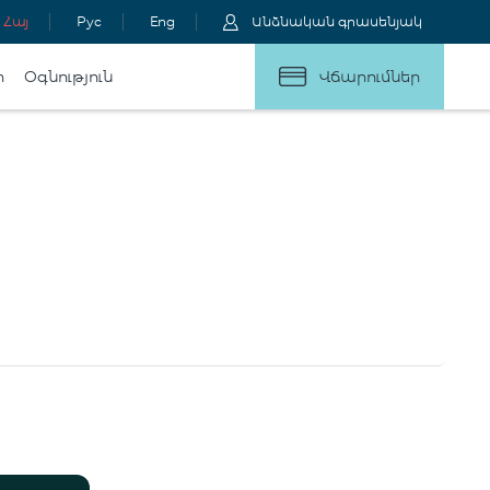
Հայ
Рус
Eng
Անձնական գրասենյակ
ր
Օգնություն
Վճարումներ