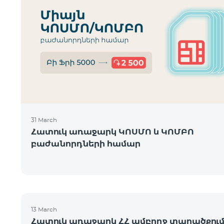
31 March
Հատուկ առաջարկ ԿՈՍՄՈ և ԿՈՄԲՈ
բաժանորդների համար
13 March
Հատուկ առաջարկ ՀՀ ամբողջ տարածքու