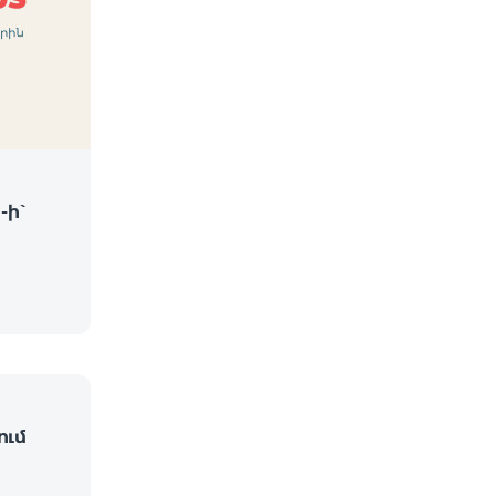
-ի՝
ում