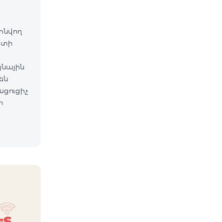
գտնվող
ետի
յնային
են
ացուցիչ
ի