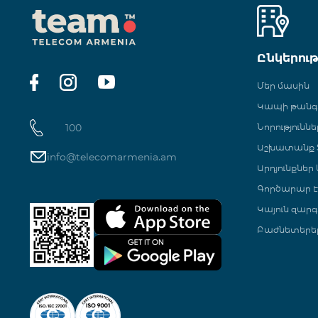
Ընկերու
Մեր մասին
Կապի թան
100
Նորություննե
Աշխատանք Տ
info@telecomarmenia.am
Արդյունքներ
Գործարար Է
Կայուն զարգ
Բաժնետերե