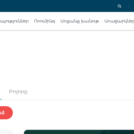
յություններ
Ռոումինգ
Առցանց խանութ
Առաջարկնե
Բոլորը
ւմ