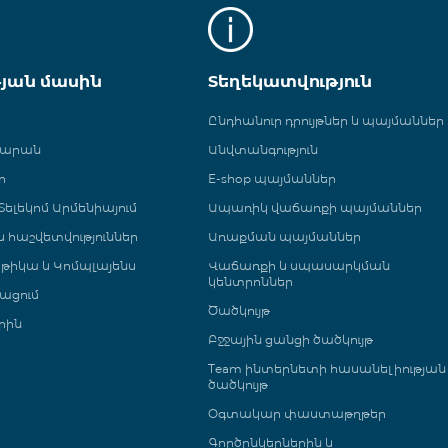
թյան մասին
Տեղեկատվություն
Ընդհանուր դրույթներ և պայմաններ
գարան
Անվտանգություն
ր
E-shop պայմաններ
ելեկոմ Արմենիայում
Ապառիկ վաճառքի պայմաններ
 և հաշվետվություններ
Առաքման պայմաններ
թիկա և Կոմպլայենս
Վաճառքի և սպասարկման
կենտրոններ
ացում
Ծածկույթ
րին
Բջջային ցանցի ծածկույթ
Team ինտերնետի հասանելիության
ծածկույթ
Օգտակար փաստաթղթեր
Գործընկերներին և