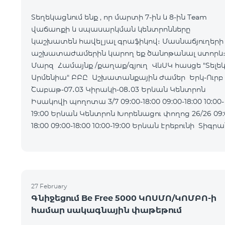
Տեղեկացնում ենք , որ մարտի 7-ին և 8-ին Team
վաճառքի և սպասարկման կենտրոնները
կաշխատեն հավելյալ գրաֆիկով։ Մասնաճյուղերի
աշխատաժամերին կարող եք ծանոթանալ ստորև
Մարզ Համայնք /քաղաք/գյուղ ՎևՍԿ հասցե "Տելե
Արմենիա" ԲԲԸ Աշխատանքային ժամեր Երկ-Ուրբ
Շաբաթ-07․03 Կիրակի-08․03 Երևան Կենտրոն
Իսակովի պողոտա 3/7 09:00-18:00 09:00-18:00 10:00-
19:00 Երևան Կենտրոն Խորենացու փողոց 26/26 09:00-
18:00 09:00-18:00 10:00-19:00 Երևան Էրեբունի Տիգրան
Մեծի պողոտա
27 February
Գնիջեցում Be Free 5000 ԿՈՍՄՈ/ԿՈՄԲՈ-ի
համար սակագնային փաթեթում